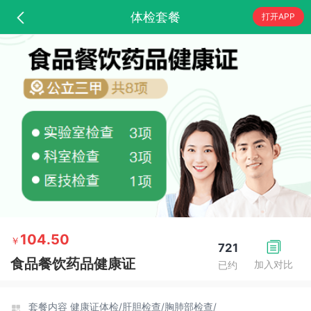
体检套餐
打开APP
104.50
￥
721
食品餐饮药品健康证
加入对比
已约
套餐内容
健康证体检/
肝胆检查/
胸肺部检查/