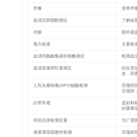
早餐
营养早
血清总胆固醇测定
了解血
外眼
眼外观
视力检查
主要检
血清丙氨酸氨基转移酶测定
检测血
血清直接胆红素测定
结合其
炎，胆
人乳头瘤病毒(HPV)核酸检测
宫颈癌
宫颈癌
白带常规
是妇科
的重要
癌胚抗原检测定量
为广谱
液基薄层细胞学检测
宫颈癌