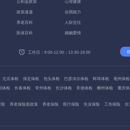
公积金政策
心理健康
政策速递
自我能力
养老百科
人际交往
医保百科
婚姻爱情
工作日：9:00-12:00；13:30-18:00
北京体检
保定体检
包头体检
巴彦淖尔体检
蚌埠体检
亳州体检
阳体检
长春体检
常州体检
长沙体检
常德体检
郴州体检
重庆体
州体检
东方体检
德阳体检
达州体检
大理体检
石嘴山体检
鄂尔
提取
养老保险新政策
养老保险
医疗保险
失业保险
工伤保险
生
桂林体检
贵港体检
广元体检
贵阳体检
红河体检
邯郸体检
衡水
淮南体检
淮北体检
菏泽体检
鹤壁体检
许昌体检
黄石体检
黄冈
州体检
吉林体检
齐齐哈尔体检
鸡西体检
嘉兴体检
金华体检
景