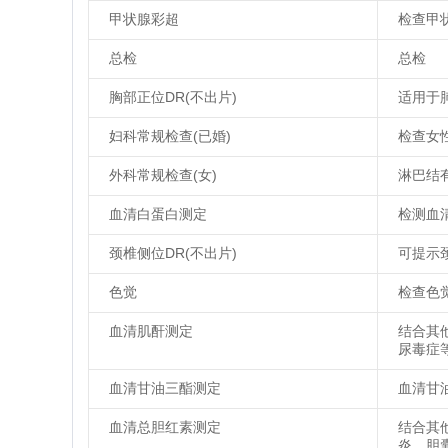
甲状腺彩超
检查甲
总检
总检
胸部正位DR(不出片)
适用于
妇科常规检查(已婚)
检查女
外科常规检查(女)
淋巴结
血清白蛋白测定
检测血
颈椎侧位DR(不出片)
可提示
色觉
检查色
血清肌酐测定
结合其
尿毒症
血清甘油三酯测定
血清甘
血清总胆红素测定
结合其
炎，胆