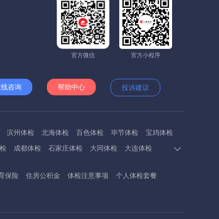
官方微信
官方小程序
在线咨询
帮助中心
投诉建议
滨州体检
北海体检
百色体检
毕节体检
宝鸡体检
检
成都体检
石家庄体检
大同体检
大连体检
多斯体检
鄂州体检
抚顺体检
阜阳体检
福州体检
育保险
住房公积金
体检注意事项
个人体检套餐
体检
呼和浩特体检
呼伦贝尔体检
葫芦岛体检
体检
衡阳体检
怀化体检
惠州体检
河源体检
德镇体检
九江体检
吉安体检
济南体检
济宁体检