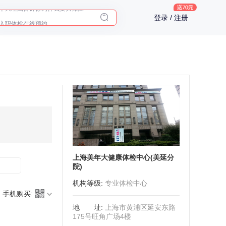
十大理由告诉你为什么要买保险
入职体检在线预约
登录 / 注册
2025年了，给父母预约体检
上海美年大健康体检中心(美延分
院)
机构等级
:
专业体检中心
手机购买:
地址
:
上海市黄浦区延安东路
175号旺角广场4楼