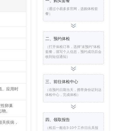
一、购买套餐
（通过小易多多官网，选购体检套
餐）
二、预约体检
（打开体检订单，选择“未预约”体检
套餐，填写个人信息，预约成功后会
收到短信通知）
。
三、前往体检中心
值。应用时
（在预约日期当天，携带身份证到达
体检中心，完成体检）
皮性卵巢
志物。
四、领取报告
乱相关疾病，
（检后一般在3-10个工作日出具报