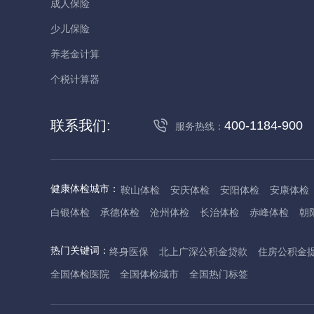
成人保险
少儿保险
养老金计算
个税计算器
联系我们:
400-1184-900
服务热线：
健康体检城市：
鞍山体检
安庆体检
安阳体检
安康体检
白银体检
承德体检
沧州体检
长治体检
赤峰体检
朝
丹东体检
大庆体检
东营体检
德州体检
东莞体检
儋
热门关键词：
终身医保
北上广深公积金贷款
住房公积金
抚州体检
佛山体检
防城港体检
赣州体检
广州体检
全国体检医院
全国体检城市
全国热门标签
哈尔滨体检
淮安体检
杭州体检
湖州体检
合肥体检
河池体检
海口体检
汉中体检
晋城体检
晋中体检
锦