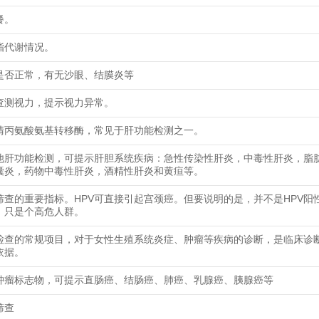
餐。
脂代谢情况。
是否正常，有无沙眼、结膜炎等
查测视力，提示视力异常。
清丙氨酸氨基转移酶，常见于肝功能检测之一。
他肝功能检测，可提示肝胆系统疾病：急性传染性肝炎，中毒性肝炎，脂
囊炎，药物中毒性肝炎，酒精性肝炎和黄疸等。
筛查的重要指标。HPV可直接引起宫颈癌。但要说明的是，并不是HPV阳
，只是个高危人群。
检查的常规项目，对于女性生殖系统炎症、肿瘤等疾病的诊断，是临床诊
依据。
肿瘤标志物，可提示直肠癌、结肠癌、肺癌、乳腺癌、胰腺癌等
筛查