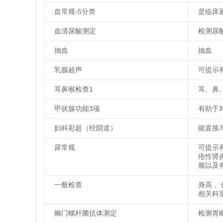
血常规-5分类
是临床
血清尿酸测定
检测尿
抽血
抽血
乳腺超声
可提示
耳鼻喉检查1
耳、鼻
甲状腺功能3项
有助于
妇科彩超（经阴道）
能直接
尿常规
可提示
疮性肾
瘤以及
一般检查
身高 
相关科
幽门螺杆菌抗体测定
检测胃