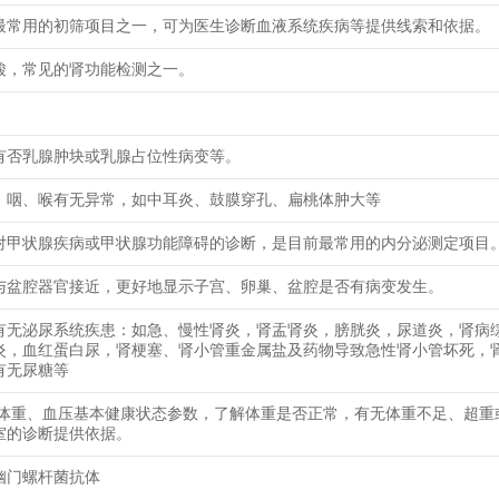
最常用的初筛项目之一，可为医生诊断血液系统疾病等提供线索和依据。
酸，常见的肾功能检测之一。
有否乳腺肿块或乳腺占位性病变等。
、咽、喉有无异常，如中耳炎、鼓膜穿孔、扁桃体肿大等
对甲状腺疾病或甲状腺功能障碍的诊断，是目前最常用的内分泌测定项目
与盆腔器官接近，更好地显示子宫、卵巢、盆腔是否有病变发生。
有无泌尿系统疾患：如急、慢性肾炎，肾盂肾炎，膀胱炎，尿道炎，肾病
炎，血红蛋白尿，肾梗塞、肾小管重金属盐及药物导致急性肾小管坏死，
有无尿糖等
、体重、血压基本健康状态参数，了解体重是否正常，有无体重不足、超重
室的诊断提供依据。
幽门螺杆菌抗体