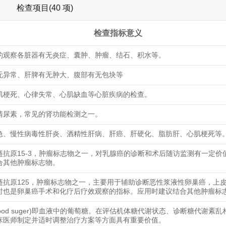
检查项目(40 项)
检查指标意义
的观察各脏器有无炎症、囊肿、肿瘤、结石、积水等。
无异常、肝脾有无肿大、腹部有无包块等
肌梗死、心律失常、心肌缺血等心脏疾病的检查。
清尿素，常见的肾功能检测之一。
急、慢性病毒性肝炎、酒精性肝病、肝癌、肝硬化、脂肪肝、心肌梗死等
链抗原15-3，肿瘤标志物之一，对乳腺癌的诊断和术后随访监测有一定价
合其他肿瘤标志物。
链抗原125，肿瘤标志物之一，主要用于辅助诊断恶性浆液性卵巢癌，上
时也是卵巢癌手术和化疗后疗效观察的指标。应用时建议结合其他肿瘤标
lood suger)即血液中的葡萄糖。在评估机体糖代谢状态、诊断糖代谢紊
床医师制定并适时调整治疗方案等方面具有重要价值。