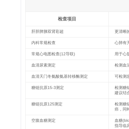
检查项目
肝胆脾胰双肾彩超
更清晰
内科常规检查
心肺有
常规心电图检查(12导联)
用于心
血清尿素测定
检测血
血清天门冬氨酸氨基转移酶测定
可检测
糖链抗原15-3测定
检测糖
建议结
糖链抗原125测定
检测糖
癌，同
空腹血糖测定
血糖(b
指导临