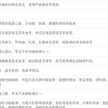
状腺的结构及形态，发现甲状腺异常病变。
肺部疾病及心脏、主动脉、纵隔、横膈疾病等的检查。
性生殖器有无异常改变、有无宫颈及阴道异常病变。
有无肿大，甲状腺、乳房、肛肠有无异常、四肢脊柱有无畸形等
清白蛋白，常见于肝功能检测之一。
颈椎曲度是否改变，椎间隙是否变窄，有无骨质增生或韧带钙化。
觉，提示色弱、色盲等情况。
他肾功能指标，可提示有无肾功能损害：如慢性肾炎，肾盂肾炎，肾结核
等
油三酯，常见于血脂检测之一。
他肝功能检测，可提示肝胆系统疾病：急性传染性肝炎，中毒性肝炎，脂
囊炎，药物中毒性肝炎，酒精性肝炎和黄疸等。