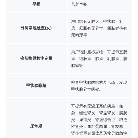
早餐
营养早餐。
淋巴结有无肿大，甲状腺、乳
外科常规检查(女)
房、肛肠有无异常、四肢脊柱有
无畸形等
为广谱肿瘤标志物，可提示直肠
癌胚抗原检测定量
癌、结肠癌、肺癌、乳腺癌、胰
腺癌等
检查甲状腺的结构及形态，发现
甲状腺彩超
甲状腺异常病变。
可提示有无泌尿系统疾患：如
急、慢性肾炎，肾盂肾炎，膀胱
炎，尿道炎，肾病综合征，狼疮
尿常规
性肾炎，血红蛋白尿，肾梗塞、
肾小管重金属盐及药物导致急性