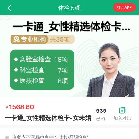
体检套餐
打开APP
1568.60
￥
939
一卡通_女性精选体检卡-女未婚
加入对比
已约
套餐内容
乳腺检查/
中年体检/
肝胆检查/