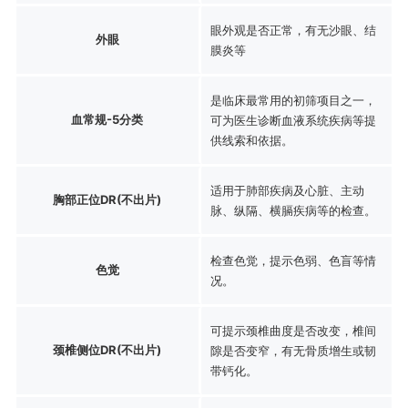
眼外观是否正常，有无沙眼、结
外眼
膜炎等
是临床最常用的初筛项目之一，
血常规-5分类
可为医生诊断血液系统疾病等提
供线索和依据。
适用于肺部疾病及心脏、主动
胸部正位DR(不出片)
脉、纵隔、横膈疾病等的检查。
检查色觉，提示色弱、色盲等情
色觉
况。
可提示颈椎曲度是否改变，椎间
颈椎侧位DR(不出片)
隙是否变窄，有无骨质增生或韧
带钙化。