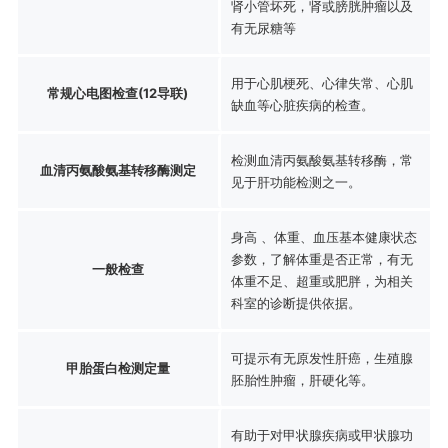
肾小管坏死，肾或膀胱肿瘤以及
有无尿糖等
用于心肌梗死、心律失常、心肌
常规心电图检查(12导联)
缺血等心脏疾病的检查。
检测血清丙氨酸氨基转移酶，常
血清丙氨酸氨基转移酶测定
见于肝功能检测之一。
身高 、体重、血压基本健康状态
参数，了解体重是否正常，有无
一般检查
体重不足、超重或肥胖，为相关
科室的诊断提供依据。
可提示有无原发性肝癌，生殖腺
甲胎蛋白检测定量
胚胎性肿瘤，肝硬化等。
有助于对甲状腺疾病或甲状腺功