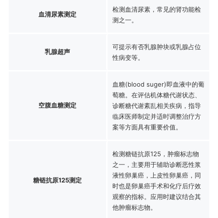
检测血清尿素，常见的肾功能检
血清尿素测定
测之一。
可提示有否乳腺肿块或乳腺占位
乳腺超声
性病变等。
血糖(blood suger)即血液中的葡
萄糖。在评估机体糖代谢状态、
空腹血糖测定
诊断糖代谢紊乱相关疾病，指导
临床医师制定并适时调整治疗方
案等方面具有重要价值。
检测糖链抗原125，肿瘤标志物
之一，主要用于辅助诊断恶性浆
液性卵巢癌，上皮性卵巢癌，同
糖链抗原125测定
时也是卵巢癌手术和化疗后疗效
观察的指标。应用时建议结合其
他肿瘤标志物。