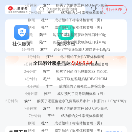
感染人偏肺病毒就会得肺炎吗
7分钟前
袁**
购买了美的体重秤 MO-CW5 白色
入职体检在线预约
打开APP
7分钟前
王**
成功预约女性常规体检套餐
甲状腺癌怎么筛查
刚刚
杜**
成功预约了标准体检套餐（男）
刚刚
杜**
成功预约了标准体检套餐（男）
刚刚
陆**
购买了固本堂阿胶糕传统口味400g
刚刚
陆**
购买了固本堂阿胶糕传统口味400g
社保服务
健康体检
1分钟前
林**
购买了宁安堡新疆无核红枣干150g*2
1分钟前
江**
成功预约了女性VIP体检套餐
926544
全国累计服务已达
人
2分钟前
叶**
成功预约了男性婚前体检基础套餐
2分钟前
熊**
购买了时尚羽毛球套装ES-YM601
4分钟前
毛**
购买了联创雅斯奶锅DF-CP103M
4分钟前
李**
成功预约了白领女士体检套餐
6分钟前
孙**
成功预约了商务应酬体检（男）
6分钟前
侯**
购买了汤臣倍健水飞蓟葛根丹参片（护肝片）1.02g*120片
7分钟前
袁**
购买了美的体重秤 MO-CW5 白色
7分钟前
王**
成功预约女性常规体检套餐
刚刚
杜**
成功预约了标准体检套餐（男）
刚刚
杜**
成功预约了标准体检套餐（男）