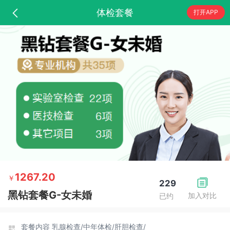
体检套餐
打开APP
1267.20
￥
229
黑钻套餐G-女未婚
加入对比
已约
套餐内容
乳腺检查/
中年体检/
肝胆检查/