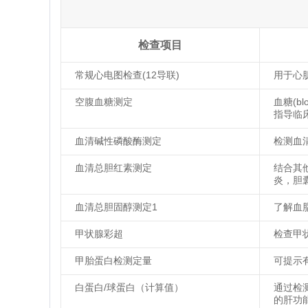
检查项目
常规心电图检查(12导联)
用于心
空腹血糖测定
血糖(b
指导临
血清碱性磷酸酶测定
检测血
血清总胆红素测定
结合其
炎，胆
血清总胆固醇测定1
了解血
甲状腺彩超
检查甲
甲胎蛋白检测定量
可提示
白蛋白/球蛋白（计算值）
通过检
的肝功