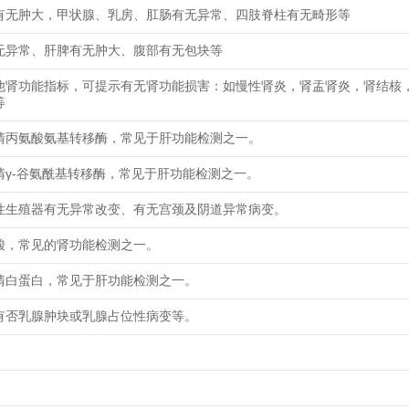
有无肿大，甲状腺、乳房、肛肠有无异常、四肢脊柱有无畸形等
无异常、肝脾有无肿大、腹部有无包块等
他肾功能指标，可提示有无肾功能损害：如慢性肾炎，肾盂肾炎，肾结核
等
清丙氨酸氨基转移酶，常见于肝功能检测之一。
清γ-谷氨酰基转移酶，常见于肝功能检测之一。
性生殖器有无异常改变、有无宫颈及阴道异常病变。
酸，常见的肾功能检测之一。
清白蛋白，常见于肝功能检测之一。
有否乳腺肿块或乳腺占位性病变等。