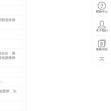
帮助中心
断阴道疾病
关于我们
体检对比
综合征，狼
肾或膀胱肿
一。
或肥胖，为