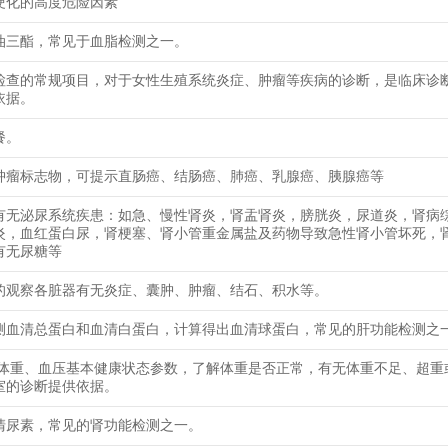
硬化的高度危险因素
油三酯，常见于血脂检测之一。
检查的常规项目，对于女性生殖系统炎症、肿瘤等疾病的诊断，是临床诊
依据。
餐。
肿瘤标志物，可提示直肠癌、结肠癌、肺癌、乳腺癌、胰腺癌等
有无泌尿系统疾患：如急、慢性肾炎，肾盂肾炎，膀胱炎，尿道炎，肾病
炎，血红蛋白尿，肾梗塞、肾小管重金属盐及药物导致急性肾小管坏死，
有无尿糖等
的观察各脏器有无炎症、囊肿、肿瘤、结石、积水等。
测血清总蛋白和血清白蛋白，计算得出血清球蛋白，常见的肝功能检测之
、体重、血压基本健康状态参数，了解体重是否正常，有无体重不足、超重
室的诊断提供依据。
清尿素，常见的肾功能检测之一。