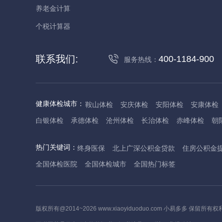
养老金计算
个税计算器
联系我们:
400-1184-900
服务热线：
健康体检城市：
鞍山体检
安庆体检
安阳体检
安康体检
白银体检
承德体检
沧州体检
长治体检
赤峰体检
朝
丹东体检
大庆体检
东营体检
德州体检
东莞体检
儋
热门关键词：
终身医保
北上广深公积金贷款
住房公积金
抚州体检
佛山体检
防城港体检
赣州体检
广州体检
全国体检医院
全国体检城市
全国热门标签
哈尔滨体检
淮安体检
杭州体检
湖州体检
合肥体检
河池体检
海口体检
汉中体检
晋城体检
晋中体检
锦
焦作体检
济源体检
荆门体检
荆州体检
江门体检
揭
版权所有@2014~2026 www.xiaoyiduoduo.com 小易多多 保留所有权
莱芜体检
临沂体检
聊城体检
洛阳体检
漯河体检
娄