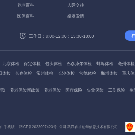
养老百科
人际交往
医保百科
婚姻爱情
工作日：9:00-12:00；13:30-18:00
北京体检
保定体检
包头体检
巴彦淖尔体检
蚌埠体检
亳州体检
阳体检
长春体检
常州体检
长沙体检
常德体检
郴州体检
重庆体
州体检
东方体检
德阳体检
达州体检
大理体检
石嘴山体检
鄂尔
提取
养老保险新政策
养老保险
医疗保险
失业保险
工伤保险
生
桂林体检
贵港体检
广元体检
贵阳体检
红河体检
邯郸体检
衡水
淮南体检
淮北体检
菏泽体检
鹤壁体检
许昌体检
黄石体检
黄冈
州体检
吉林体检
齐齐哈尔体检
鸡西体检
嘉兴体检
金华体检
景
阳体检
嘉峪关体检
开封体检
昆明体检
克拉玛依体检
廊坊体检
利
手机版
鄂ICP备2023007423号
公司:武汉睿才创华信息技术有限公司
底体检
柳州体检
来宾体检
泸州体检
乐山体检
凉山体检
六盘水