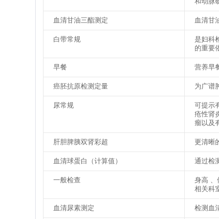
和动脉
血清甘油三酯测定
血清甘
白带常规
是妇科
的重要
早餐
营养早
癌胚抗原检测定量
为广谱
尿常规
可提示
疮性肾
瘤以及
肝胆脾胰双肾彩超
更清晰
血清球蛋白（计算值）
通过检
一般检查
身高 
相关科
血清尿素测定
检测血