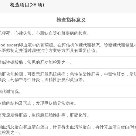
检查项目(38 项)
检查指标意义
肌梗死、心律失常、心肌缺血等心脏疾病的检查。
lood suger)即血液中的葡萄糖。在评估机体糖代谢状态、诊断糖代谢紊
床医师制定并适时调整治疗方案等方面具有重要价值。
清碱性磷酸酶，常见的肝功能检测之一。
他肝功能检测，可提示肝胆系统疾病：急性传染性肝炎，中毒性肝炎，脂
囊炎，药物中毒性肝炎，酒精性肝炎和黄疸等。
脂代谢情况。
状腺的结构及形态，发现甲状腺异常病变。
有无原发性肝癌，生殖腺胚胎性肿瘤，肝硬化等。
测血清总蛋白和血清白蛋白，计算得出血清球蛋白，再计算血清白蛋白/球
能检测之一。