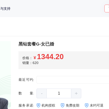
策与支持
黑钻套餐G-女已婚
1344.20
¥
价格：
销量：620
最近可约
:
-
+
数量
:
服务承诺
机构授权
免费改期
未约可退
: