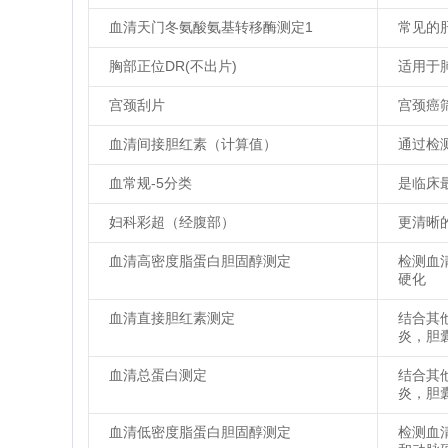
血清天门冬氨酸氨基转移酶测定1
常见的
胸部正位DR(不出片)
适用于
宫颈刮片
宫颈癌
血清间接胆红素（计算值）
通过检
血常规-5分类
是临床
妇科彩超（经腹部）
更清晰
血清高密度脂蛋白胆固醇测定
检测血
硬化
血清直接胆红素测定
结合其
炎，胆
血清总蛋白测定
结合其
炎，胆
血清低密度脂蛋白胆固醇测定
检测血