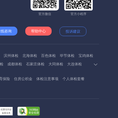
官方微信
官方小程序
在线咨询
帮助中心
投诉建议
滨州体检
北海体检
百色体检
毕节体检
宝鸡体检
检
成都体检
石家庄体检
大同体检
大连体检
多斯体检
鄂州体检
抚顺体检
阜阳体检
福州体检
育保险
住房公积金
体检注意事项
个人体检套餐
体检
呼和浩特体检
呼伦贝尔体检
葫芦岛体检
体检
衡阳体检
怀化体检
惠州体检
河源体检
德镇体检
九江体检
吉安体检
济南体检
济宁体检
临汾体检
辽阳体检
连云港体检
丽水体检
龙岩体检
体检
兰州体检
陇南体检
牡丹江体检
马鞍山体检