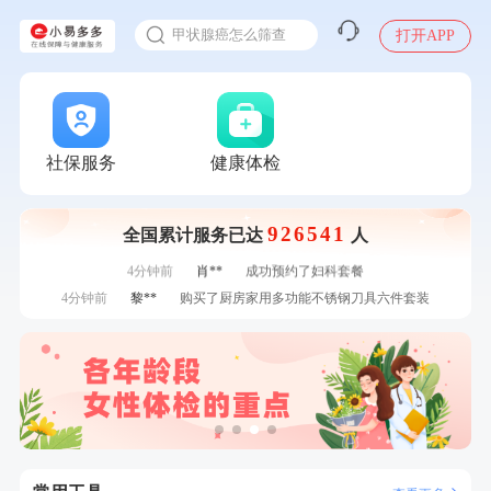
入职体检在线预约
7分钟前
袁**
购买了美的体重秤 MO-CW5 白色
甲状腺癌怎么筛查
打开APP
刚刚
陆**
购买了固本堂阿胶糕传统口味400g
刚刚
陆**
购买了固本堂阿胶糕传统口味400g
刚刚
柯**
成功预约了关怀老人B套餐
刚刚
柯**
成功预约了关怀老人B套餐
1分钟前
江**
成功预约了标准套餐（男）
社保服务
健康体检
1分钟前
罗**
购买了美的体重秤 MO-CW5 白色
2分钟前
林**
购买了宁安堡新疆无核红枣干150g*2
926541
全国累计服务已达
人
2分钟前
刘**
成功预约了入职体检套餐
4分钟前
肖**
成功预约了妇科套餐
4分钟前
黎**
购买了厨房家用多功能不锈钢刀具六件套装
6分钟前
周**
购买了BP3颈椎热敷枕
6分钟前
赵**
成功预约青春体检卡（女）
7分钟前
王**
成功预约了企业招工体检套餐
7分钟前
袁**
购买了美的体重秤 MO-CW5 白色
刚刚
陆**
购买了固本堂阿胶糕传统口味400g
刚刚
陆**
购买了固本堂阿胶糕传统口味400g