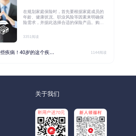
在规划家庭保险时，首先要根据家庭成员的
年龄、健康状况、职业风险等因素来明确保
险需求，并据此选择合适的保险产品。购买
保险应基于实际需求，选择不同的险种，避
免盲目投保。在预算有限的情况下，应合理
3351阅读
规划家庭财务预算，确保保险费用不会对家
庭日常开支造成压力，建议优先为家庭的主
要经济支柱投保。
40岁的这个疾病最需要注意！
1144阅读
关于我们