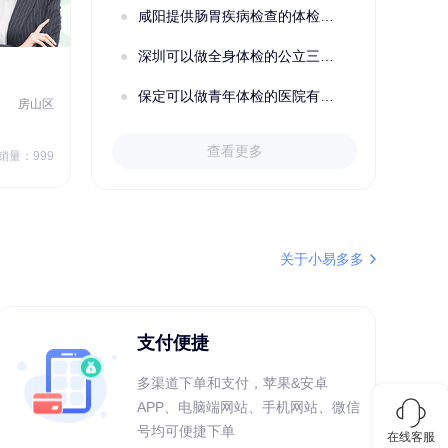
刚刚
陆**
157xxxx7083
咸阳提供肠胃疾病检查的体检套餐有哪些？体检机构有哪些选择？如何预约？
购买了固本堂阿胶糕传统口味400g
深圳可以做全身体检的公立三甲医院及体检套餐汇总
2022定制C套餐 女未婚
女性
保定可以做青年体检的医院有哪些？有哪些套餐可以选择？
房山区
秦皇岛市第一医院体检中心
北戴河区
7
1709.40
查看更多
￥
销量：999
￥
销量：999
＋加入对比
关于小易多多
支付便捷
多渠道下单和支付，苹果&安卓
APP、电脑端网站、手机网站、微信
号均可便捷下单
在线客服