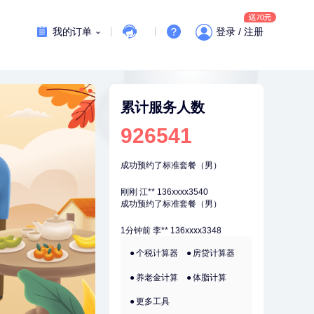
7分钟前
姜**
147xxxx9029
购买了五常稻花香2号大米
我的订单
登录 / 注册
刚刚
陆**
157xxxx7083
购买了固本堂阿胶糕传统口味400g
刚刚
陆**
157xxxx7083
购买了固本堂阿胶糕传统口味400g
累计服务人数
刚刚
江**
136xxxx3540
926541
成功预约了标准套餐（男）
刚刚
江**
136xxxx3540
成功预约了标准套餐（男）
1分钟前
李**
136xxxx3348
成功预约了白领女士体检套餐
1分钟前
侯**
149xxxx5575
个税计算器
房贷计算器
购买了汤臣倍健水飞蓟葛根丹参片
（护肝片）1.02g*120片
养老金计算
体脂计算
2分钟前
姜**
147xxxx9029
购买了五常稻花香2号大米
更多工具