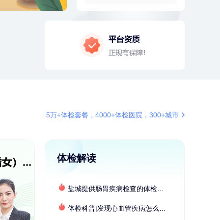
2分钟前
刘**
136xxxx8739
成功预约了心脑血管强化体检套餐
4分钟前
毛**
137xxxx0654
成功预约了尊享版孕前套餐（女）
4分钟前
毛**
138xxxx7616
购买了汤臣倍健多维男士多种维生
素矿物质片1.5g*60片*2瓶
6分钟前
何*
196xxxx0519
购买了K3颈椎按摩仪（浅灰色）
6分钟前
陈**
137xxxx2272
5万+体检套餐，4000+体检医院，300+城市
成功预约了精英体检套餐
7分钟前
肖**
153xxxx7553
成功预约了坐班族体检套餐（男）
体检解读
7分钟前
姜**
147xxxx9029
购买了五常稻花香2号大米
盐城提供肠胃疾病检查的体检套餐有哪些？体检机构有哪些选择？如何预约？
刚刚
陆**
157xxxx7083
购买了固本堂阿胶糕传统口味400g
体检科普|发现心血管疾病怎么办？