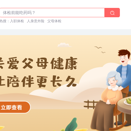
2025年了，给父母预约体检
体检前能吃药吗？
十大理由告诉你为什么要买保险
热搜：
入职体检
人身意外险
父母体检
入职体检在线预约