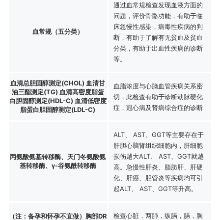
通过血常规检查发现血液方面的
问题，评价骨骼功能，有助于临
床急慢性感染，病毒性疾病的判
血常规（五分类）
断，有助于了解有无贫血及贫血
分类，有助于出血性疾病的诊断
等。
血清总胆固醇测定(CHOL) 血清甘
血脂浓度与心脑血管疾病关系密
油三酯测定(TG) 血清高密度脂蛋
切，此检查有助于诊断动脉硬化
白胆固醇测定(HDL-C) 血清低密度
症，冠心病及肾病综合症的诊断
脂蛋白胆固醇测定(LDL-C)
ALT、 AST、GGT等主要存在于
肝胆心脑肾组织细胞内，肝细胞
损伤越大ALT、 AST、GGT就越
丙氨酸氨基转移酶、天门冬氨酸氨
基转移酶、γ-谷氨酰转移酶
高。急慢性肝炎、脂肪肝、肝硬
化、肝癌、胆管炎等疾病均可引
起ALT、 AST、GGT等升高。
检查心脏，两肺，纵膈，膈，胸
（注：备孕和怀孕不宜做）胸部DR