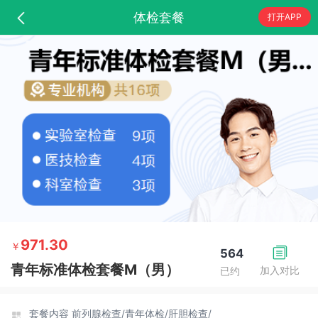
体检套餐
打开APP
971.30
￥
564
青年标准体检套餐M（男）
加入对比
已约
套餐内容
前列腺检查/
青年体检/
肝胆检查/