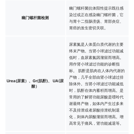
幽门螺杆菌抗体阳性提示既往感
染过或正在感染幽门螺杆菌，它
幽门螺杆菌检测
与胃十二指肠溃疡、胃部炎症、
胃癌的发生密切关联。
尿素氮是人体蛋白质代谢的主要
终末产物。当肾小球滤过功能减
低时，血尿素氮因潴留而增高。
用作肾小球滤过功能的诊断指
标。 肌酐是肌肉在人体内代谢的
产物，几乎全部由肾小球滤过排
Urea(尿素）、Gr(肌酐)、 UA(尿
除体外。当肾小球滤过功能减低
酸）
时，肌酐在体内蓄积而增高。是
常用的了解肾功能尿酸是嘌呤代
谢最终产物，如体内产生过多来
不及排泄或者尿酸排泄机制退
化，则体内尿酸潴留而增高。增
高常见于痛风，肾功能减退等。