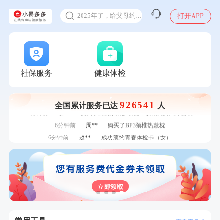
甲状腺癌怎么筛查
刚刚
陆**
购买了固本堂阿胶糕传统口味400g
2025年了，给父母约个体检
打开APP
刚刚
柯**
成功预约了关怀老人B套餐
体检前能吃药吗
刚刚
柯**
成功预约了关怀老人B套餐
十大理由告诉你为什么要买保险
1分钟前
江**
成功预约了标准套餐（男）
感染人偏肺病毒就会得肺炎吗
1分钟前
罗**
购买了美的体重秤 MO-CW5 白色
入职体检在线预约
社保服务
健康体检
2分钟前
林**
购买了宁安堡新疆无核红枣干150g*2
甲状腺癌怎么筛查
2分钟前
刘**
成功预约了入职体检套餐
4分钟前
肖**
成功预约了妇科套餐
926541
全国累计服务已达
人
4分钟前
黎**
购买了厨房家用多功能不锈钢刀具六件套装
6分钟前
周**
购买了BP3颈椎热敷枕
6分钟前
赵**
成功预约青春体检卡（女）
7分钟前
王**
成功预约了企业招工体检套餐
7分钟前
袁**
购买了美的体重秤 MO-CW5 白色
刚刚
陆**
购买了固本堂阿胶糕传统口味400g
刚刚
陆**
购买了固本堂阿胶糕传统口味400g