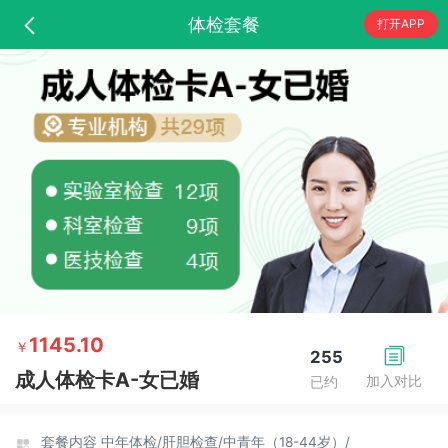
体检套餐
打开APP
1145.10
￥
255
成人体检卡A-女已婚
加入对比
已约
套餐内容
中年体检/
肝胆检查/
中青年（18-44岁）/