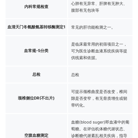
心肺有无异常、肝脾有无肿大、
内科常规检查
腹部有无包块等
血清天门冬氨酸氨基转移酶测定1
常见的肝功能检测之一。
是临床最常用的初筛项目之一，
血常规-5分类
可为医生诊断血液系统疾病等提
供线索和依据。
总检
总检
可提示颈椎曲度是否改变，椎间
颈椎侧位DR(不出片)
隙是否变窄，有无骨质增生或韧
带钙化。
血糖(blood suger)即血液中的葡
萄糖。在评估机体糖代谢状态、
空腹血糖测定
诊断糖代谢紊乱相关疾病，指导