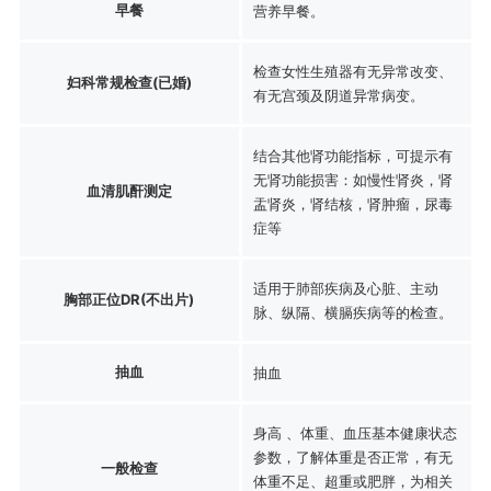
早餐
营养早餐。
检查女性生殖器有无异常改变、
妇科常规检查(已婚)
有无宫颈及阴道异常病变。
结合其他肾功能指标，可提示有
无肾功能损害：如慢性肾炎，肾
血清肌酐测定
盂肾炎，肾结核，肾肿瘤，尿毒
症等
适用于肺部疾病及心脏、主动
胸部正位DR(不出片)
脉、纵隔、横膈疾病等的检查。
抽血
抽血
身高 、体重、血压基本健康状态
参数，了解体重是否正常，有无
一般检查
体重不足、超重或肥胖，为相关