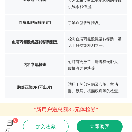
供线索和依据。
血清总胆固醇测定1
了解血脂代谢情况。
检测血清丙氨酸氨基转移酶，常
血清丙氨酸氨基转移酶测定
见于肝功能检测之一。
心肺有无异常、肝脾有无肿大、
内科常规检查
腹部有无包块等
适用于肺部疾病及心脏、主动
胸部正位DR(不出片)
脉、纵隔、横膈疾病等的检查。
"新用户送总额30元体检券"
0
立即购买
加入收藏
对