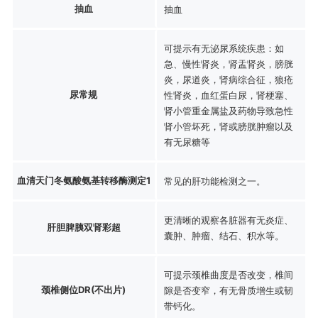
抽血
抽血
可提示有无泌尿系统疾患：如
急、慢性肾炎，肾盂肾炎，膀胱
炎，尿道炎，肾病综合征，狼疮
尿常规
性肾炎，血红蛋白尿，肾梗塞、
肾小管重金属盐及药物导致急性
肾小管坏死，肾或膀胱肿瘤以及
有无尿糖等
血清天门冬氨酸氨基转移酶测定1
常见的肝功能检测之一。
更清晰的观察各脏器有无炎症、
肝胆脾胰双肾彩超
囊肿、肿瘤、结石、积水等。
可提示颈椎曲度是否改变，椎间
颈椎侧位DR(不出片)
隙是否变窄，有无骨质增生或韧
带钙化。