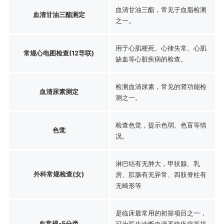
血清甘油三酯，常见于血脂检测
血清甘油三酯测定
之一。
用于心肌梗死、心律失常、心肌
常规心电图检查(12导联)
缺血等心脏疾病的检查。
检测血清尿素，常见的肾功能检
血清尿素测定
测之一。
检查色觉，提示色弱、色盲等情
色觉
况。
淋巴结有无肿大，甲状腺、乳
外科常规检查(女)
房、肛肠有无异常、四肢脊柱有
无畸形等
是临床最常用的初筛项目之一，
血常规-5分类
可为医生诊断血液系统疾病等提