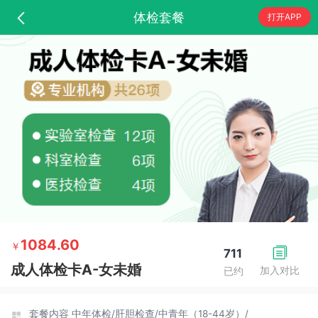
体检套餐
打开APP
1084.60
￥
711
成人体检卡A-女未婚
加入对比
已约
套餐内容
中年体检/
肝胆检查/
中青年（18-44岁）/