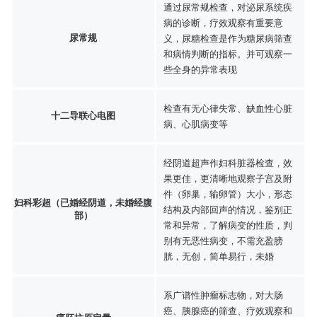
通过尿常规检查，对泌尿系统疾
病的诊断，疗效观察有重要意
尿常规
义，尿糖检查是作为糖尿病筛查
和病情判断的指标。并可观察一
些全身的异常表现
检查有无心律失常、缺血性心脏
十二导联心电图
病、心肌病变等
经阴道超声作妇科脏器检查，效
果更佳，更清晰地观察子宫及附
件（卵巢，输卵管）大小，形态
妇科彩超（已婚经阴道，未婚经腹
结构及内部回声的情况，鉴别正
部）
常和异常，了解病变的性质，判
别有无恶性病变，不需充盈膀
胱，无创，简单易行，未婚
系广谱性肿瘤标志物，对大肠
癌、胰腺癌的筛查、疗效观察和