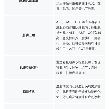
癌胚抗原定量
预后评估有重要的临床意义。在
胃、乳腺、肺癌等也可升高。
ALT、 AST、GGT等主要存在于
肝胆心脑肾组织细胞内，肝细胞
损伤越大ALT、 AST、GGT就越
肝功三项
高。急慢性肝炎、脂肪肝、肝硬
化、肝癌、胆管炎等疾病均可引
起ALT、 AST、GGT等升高。
通过彩色超声仪检查乳腺，发现
乳腺彩超(女)
乳腺增生，肿物，结节，囊肿，
腺瘤，乳腺癌等病变。
血脂浓度与心脑血管疾病关系密
血脂4项
切，此检查有助于诊断动脉硬化
症，冠心病及肾病综合症的诊断