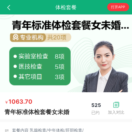
体检套餐
打开APP
1063.70
￥
525
青年标准体检套餐女未婚
加入对比
已约
套餐内容
乳腺检查/
中年体检/
肝胆检查/