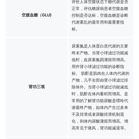
评价人体空腹状态下糖代谢是否
正常，评估糖尿病患者空腹血糖
空腹血糖（GLU)
控制是否达标，空腹血糖是诊断
代谢紊乱的最常用和最重要指
标。
尿素氮是人体蛋白质代谢的主要
终末产物。当肾小球滤过功能减
低时，血尿素氮因潴留而增高。
用作肾小球滤过功能的诊断指
标。 肌酐是肌肉在人体内代谢的
产物，几乎全部由肾小球滤过排
肾功三项
除体外。当肾小球滤过功能减低
时，肌酐在体内蓄积而增高。是
常用的了解肾功能尿酸是嘌呤代
谢最终产物，如体内产生过多来
不及排泄或者尿酸排泄机制退
化，则体内尿酸潴留而增高。增
高常见于痛风，肾功能减退等。