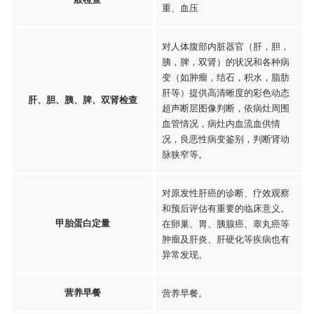
重、血压
对人体腹部内脏器官（肝，胆，
胰，脾，双肾）的状况和各种病
变（如肿瘤，结石，积水，脂肪
肝等）提供高清晰度的彩色动态
肝、胆、胰、脾、双肾检查
超声断层图像判断，依病灶周围
血管情况，病灶内血流血供情
况，良恶性病变鉴别，判断肾动
脉狭窄等。
对原发性肝癌的诊断、疗效观察
和预后评估有重要的临床意义。
甲胎蛋白定量
在卵巢、胃、胰腺癌、睾丸癌等
肿瘤及肝炎、肝硬化等疾病也有
异常发现。
营养早餐
营养早餐。