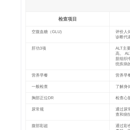
检查项目
空腹血糖（GLU)
评价人
诊断代
肝功3项
ALT
高。 
脏组织
统疾病
营养早餐
营养早
一般检查
了解身
胸部正位DR
检查心
尿常规
通过尿
查和病
腹部彩超
通过彩