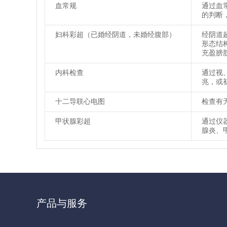
血常规
通过血
的判断
妇科彩超（已婚经阴道，未婚经腹部）
经阴道
形态结
充盈膀
内科检查
通过视
兆，或
十二导联心电图
检查有
甲状腺彩超
通过仪
腺炎、
产品与服务