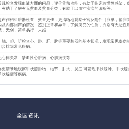
常规检查发现血液方面的问题，评价骨骼功能，有助于临床急慢性感染，
，有助于了解有无贫血及贫血分类，有助于出血性疾病的诊断等。
超声作妇科脏器检查，效果更佳，更清晰地观察子宫及附件（卵巢，输卵
构及内部回声的情况，鉴别正常和异常，了解病变的性质，判别有无恶性
胱，无创，简单易行，未婚
、触、叩、听检查心、肺、肝、脾等重要脏器的基本状况，发现常见疾病
初步排除常见疾病。
无心律失常、缺血性心脏病、心肌病变等
器更清晰地观察甲状腺肿物、结节、肿大、炎症;可发现甲状腺肿、甲状腺
甲状腺瘤等疾病。
全国资讯