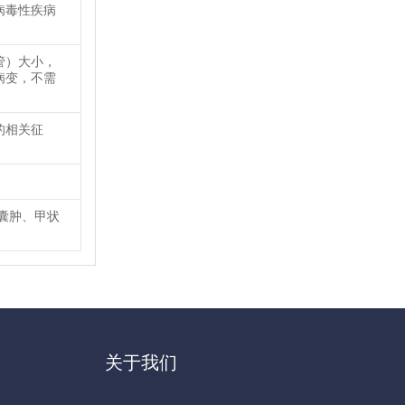
病毒性疾病
管）大小，
病变，不需
的相关征
囊肿、甲状
关于我们