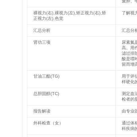
囊肿、
裸视力(右),裸视力(左),矫正视力(右),矫
了解视
正视力(左),色觉
汇总分析
汇总分
肾功三项
尿素氮
高。用
滤过排
酸是嘌
留而增
甘油三酯(TG)
用于评
样硬化
总胆固醇(TC)
测定血
检者的
报告解读
由专业
外科检查（女）
通过体
科疾病