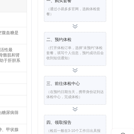
一、购买套餐
（通过小易多多官网，选购体检套
餐）
空腹血糖是
二、预约体检
（打开体检订单，选择“未预约”体检
T活性最
套餐，填写个人信息，预约成功后会
、骨骼肌和肾
收到短信通知）
有助于肝胆系
三、前往体检中心
（在预约日期当天，携带身份证到达
体检中心，完成体检）
为糖尿病筛
四、领取报告
肿、甲状腺
（检后一般在3-10个工作日出具报