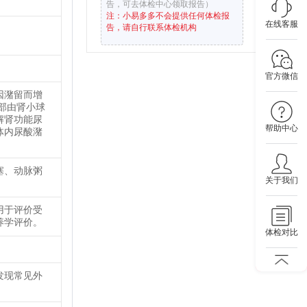
告，可去体检中心领取报告）
注：小易多多不会提供任何体检报
在线客服
告，请自行联系体检机构
官方微信
因潴留而增
部由肾小球
解肾功能尿
帮助中心
体内尿酸潴
塞、动脉粥
关于我们
用于评价受
养学评价。
体检对比
发现常见外