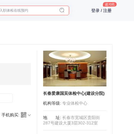
入职体检在线预约
登录 / 注册
2025年了，给父母预约体检
长春爱康国宾体检中心(建设分院)
机构等级
:
专业体检中心
手机购买:
地址
:
长春市宽城区贵阳街
287号建设大厦3层302-312室