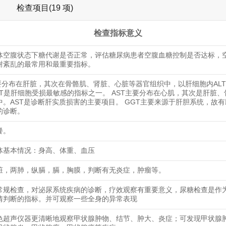
检查项目(19 项)
检查指标意义
体空腹状态下糖代谢是否正常，评估糖尿病患者空腹血糖控制是否达标，
谢紊乱的最常用和最重要指标。
主要分布在肝脏，其次在骨骼肌、肾脏、心脏等器官组织中，以肝细胞内AL
ALT是肝细胞受损最敏感的指标之一。 AST主要分布在心肌，其次是肝脏
中。AST是诊断肝实质损害的主要项目。 GGT主要来源于肝胆系统，故
的诊断。
餐。
体基本情况：身高、体重、血压
脏，两肺，纵膈，膈，胸膜，判断有无炎症，肿瘤等。
常规检查，对泌尿系统疾病的诊断，疗效观察有重要意义，尿糖检查是作
情判断的指标。并可观察一些全身的异常表现
色超声仪器更清晰地观察甲状腺肿物、结节、肿大、炎症；可发现甲状腺