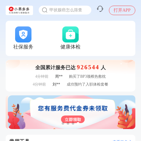
入职体检在线预约
7分钟前
姜**
成功预约了女性VIP体检套餐
甲状腺癌怎么筛查
打开APP
刚刚
张**
成功预约了心脏病套餐
刚刚
张**
成功预约了心脏病套餐
刚刚
毛**
购买了联创雅斯奶锅DF-CP103M
刚刚
毛**
购买了联创雅斯奶锅DF-CP103M
1分钟前
戴*
购买了便携式手持小风扇
社保服务
健康体检
1分钟前
林**
成功预约了女性健康套餐二档
2分钟前
林**
成功预约糖尿病强化体检套餐
926544
全国累计服务已达
人
2分钟前
林**
购买了小熊电烤箱 DKX-F10M6
4分钟前
周**
购买了BP3颈椎热敷枕
4分钟前
刘**
成功预约了入职体检套餐
6分钟前
赵**
成功预约青春体检卡（女）
6分钟前
赵*
购买了油米有福B款
7分钟前
何*
购买了K3颈椎按摩仪（浅灰色）
7分钟前
姜**
成功预约了女性VIP体检套餐
刚刚
张**
成功预约了心脏病套餐
刚刚
张**
成功预约了心脏病套餐