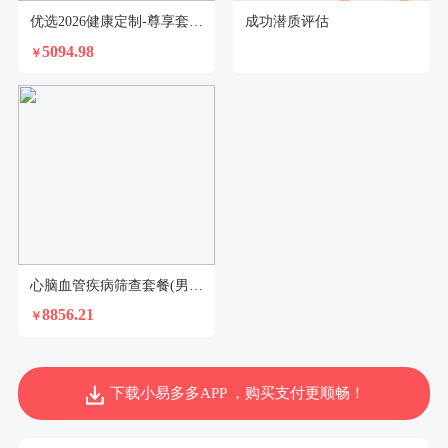
优选2026健康定制-尊享套餐（已婚女）
成功潜质评估
5094.98
￥
心脑血管疾病筛查套餐(男)2026-5
8856.21
￥
下载小易多多APP ，购买支付更顺畅！