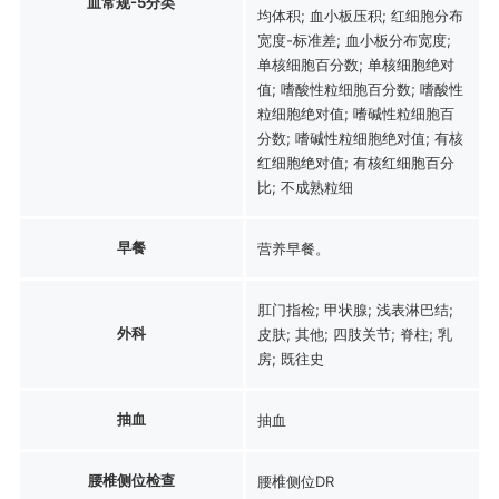
血常规-5分类
均体积; 血小板压积; 红细胞分布
宽度-标准差; 血小板分布宽度;
单核细胞百分数; 单核细胞绝对
值; 嗜酸性粒细胞百分数; 嗜酸性
粒细胞绝对值; 嗜碱性粒细胞百
分数; 嗜碱性粒细胞绝对值; 有核
红细胞绝对值; 有核红细胞百分
比; 不成熟粒细
早餐
营养早餐。
肛门指检; 甲状腺; 浅表淋巴结;
外科
皮肤; 其他; 四肢关节; 脊柱; 乳
房; 既往史
抽血
抽血
腰椎侧位检查
腰椎侧位DR