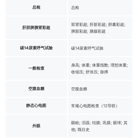
总检
总检
双肾彩超; 肝脏彩超; 胆囊彩超;
肝胆脾胰肾彩超
脾脏彩超; 胰腺彩超
碳14尿素呼气试验
碳14尿素呼气试验
身高; 体重; 体重指数; 理想体重;
一般检查
收缩压; 舒张压; 脉搏
空腹血糖
空腹血糖
静态心电图
常规心电图检查（12导联）
眼睑; 泪器; 结膜; 巩膜; 眼球; 其
外眼
他; 既往史