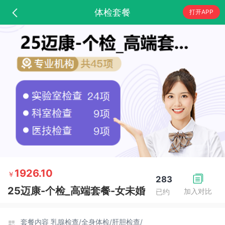
体检套餐
打开APP
1926.10
￥
283
25迈康-个检_高端套餐-女未婚
加入对比
已约
套餐内容
乳腺检查/
全身体检/
肝胆检查/