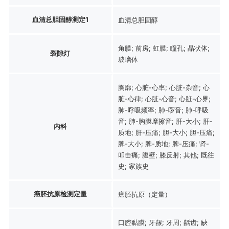
血清总胆固醇测定1
血清总胆固醇
角膜; 前房; 虹膜; 瞳孔; 晶状体;
裂隙灯
玻璃体
胸廓; 心脏-心率; 心脏-杂音; 心
脏-心律; 心脏-心音; 心脏-心界;
肺-呼吸频率; 肺-啰音; 肺-呼吸
音; 肺-胸膜摩擦音; 肝-大小; 肝-
内科
质地; 肝-压痛; 胆-大小; 胆-压痛;
脾-大小; 脾-质地; 脾-压痛; 肾-
叩击痛; 腹壁; 膝反射; 其他; 既往
史; 家族史
癌胚抗原检测定量
癌胚抗原（定量）
口腔黏膜; 牙龈; 牙周; 龋齿; 缺