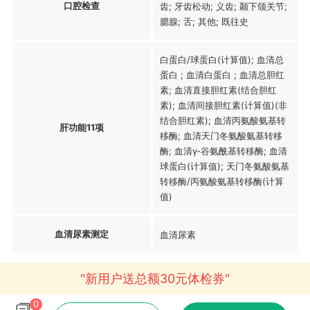
口腔检查
齿; 牙齿松动; 义齿; 颞下颌关节;
腮腺; 舌; 其他; 既往史
白蛋白/球蛋白(计算值); 血清总
蛋白 ; 血清白蛋白 ; 血清总胆红
素; 血清直接胆红素(结合胆红
素); 血清间接胆红素(计算值)(非
结合胆红素); 血清丙氨酸氨基转
肝功能11项
移酶; 血清天门冬氨酸氨基转移
酶; 血清γ-谷氨酰基转移酶; 血清
球蛋白(计算值); 天门冬氨酸氨基
转移酶/丙氨酸氨基转移酶(计算
值)
血清尿素测定
血清尿素
"新用户送总额30元体检券"
0