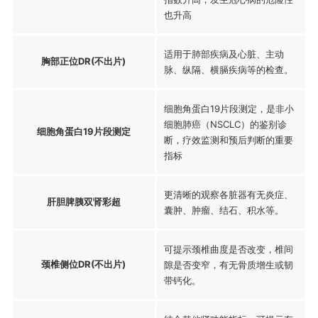
也升高
适用于肺部疾病及心脏、主动
胸部正位DR(不出片)
脉、纵隔、横膈疾病等的检查。
细胞角蛋白19片段测定，是非小
细胞肺癌（NSCLC）的鉴别诊
细胞角蛋白19片段测定
断，疗效监测和预后判断的重要
指标
更清晰的观察各脏器有无炎症、
肝胆脾胰双肾彩超
囊肿、肿瘤、结石、积水等。
可提示颈椎曲度是否改变，椎间
颈椎侧位DR(不出片)
隙是否变窄，有无骨质增生或韧
带钙化。