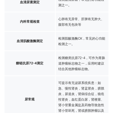
血清尿素测定
测之一。
心肺有无异常、肝脾有无肿大、
内科常规检查
腹部有无包块等
检测肌酸激酶CK，常见的心功能
血清肌酸激酶测定
检测之一。
检测糖类抗原72-4，可作为胃肠
糖链抗原72-4测定
道肿瘤标志物之一，应用时建议
结合其他肿瘤标志物。
可提示有无泌尿系统疾患：如
急、慢性肾炎，肾盂肾炎，膀胱
炎，尿道炎，肾病综合征，狼疮
尿常规
性肾炎，血红蛋白尿，肾梗塞、
肾小管重金属盐及药物导致急性
肾小管坏死，肾或膀胱肿瘤以及