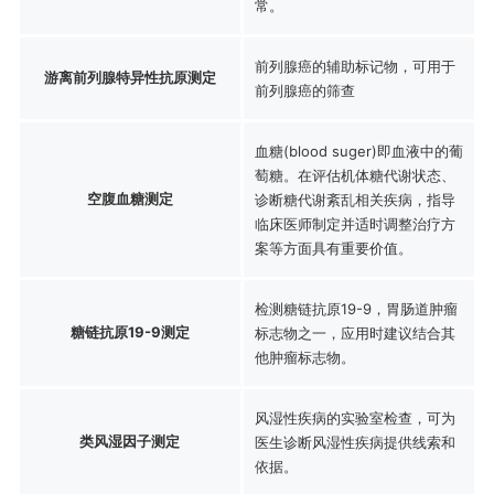
常。
前列腺癌的辅助标记物，可用于
游离前列腺特异性抗原测定
前列腺癌的筛查
血糖(blood suger)即血液中的葡
萄糖。在评估机体糖代谢状态、
空腹血糖测定
诊断糖代谢紊乱相关疾病，指导
临床医师制定并适时调整治疗方
案等方面具有重要价值。
检测糖链抗原19-9，胃肠道肿瘤
糖链抗原19-9测定
标志物之一，应用时建议结合其
他肿瘤标志物。
风湿性疾病的实验室检查，可为
类风湿因子测定
医生诊断风湿性疾病提供线索和
依据。