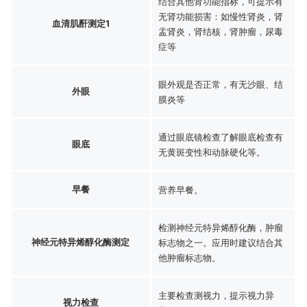
结合其他肾功能指标，可提示有
无肾功能损害：如慢性肾炎，肾
血清肌酐测定1
盂肾炎，肾结核，肾肿瘤，尿毒
症等
眼外观是否正常，有无沙眼、结
外眼
膜炎等
通过眼底镜检查了解眼底检查有
眼底
无黄斑变性和动脉硬化等。
早餐
营养早餐。
检测神经元特异烯醇化酶，肿瘤
神经元特异烯醇化酶测定
标志物之一。应用时建议结合其
他肿瘤标志物。
主要检查测视力，提示视力异
视力检查