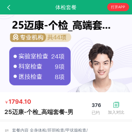
体检套餐
打开APP
1794.10
￥
376
25迈康-个检_高端套餐-男
加入对比
已约
套餐内容
全身体检/
肝胆检查/
甲状腺检查/