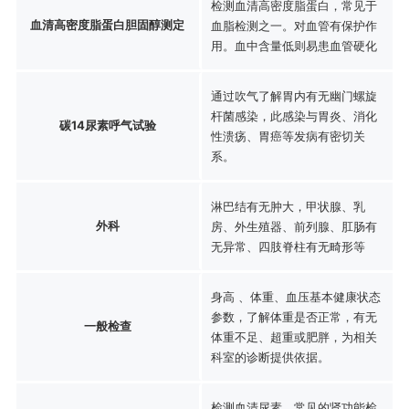
检测血清高密度脂蛋白，常见于
血清高密度脂蛋白胆固醇测定
血脂检测之一。对血管有保护作
用。血中含量低则易患血管硬化
通过吹气了解胃内有无幽门螺旋
杆菌感染，此感染与胃炎、消化
碳14尿素呼气试验
性溃疡、胃癌等发病有密切关
系。
淋巴结有无肿大，甲状腺、乳
外科
房、外生殖器、前列腺、肛肠有
无异常、四肢脊柱有无畸形等
身高 、体重、血压基本健康状态
参数，了解体重是否正常，有无
一般检查
体重不足、超重或肥胖，为相关
科室的诊断提供依据。
检测血清尿素，常见的肾功能检