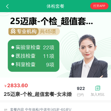
体检套餐
打开APP
2833.60
￥
922
25迈康-个检_超值套餐-女未婚
加入对比
已约
套餐内容
中年体检/
中老年(45岁-60岁)/