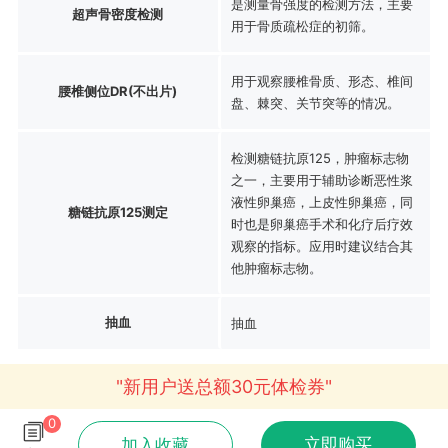
是测量骨强度的检测方法，主要
超声骨密度检测
用于骨质疏松症的初筛。
用于观察腰椎骨质、形态、椎间
腰椎侧位DR(不出片)
盘、棘突、关节突等的情况。
检测糖链抗原125，肿瘤标志物
之一，主要用于辅助诊断恶性浆
液性卵巢癌，上皮性卵巢癌，同
糖链抗原125测定
时也是卵巢癌手术和化疗后疗效
观察的指标。应用时建议结合其
他肿瘤标志物。
抽血
抽血
"新用户送总额30元体检券"
0
立即购买
加入收藏