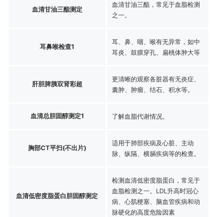
血清甘油三酯，常见于血脂检测
血清甘油三酯测定
之一。
耳、鼻、咽、喉有无异常，如中
耳鼻喉检查1
耳炎、鼓膜穿孔、扁桃体肿大等
更清晰的观察各脏器有无炎症、
肝胆脾胰双肾彩超
囊肿、肿瘤、结石、积水等。
血清总胆固醇测定1
了解血脂代谢情况。
适用于肺部疾病及心脏、主动
胸部CT平扫(不出片)
脉、纵隔、横膈疾病等的检查。
检测血清低密度脂蛋白，常见于
血脂检测之一。LDL升高时冠心
血清低密度脂蛋白胆固醇测定
病、心肌梗塞、脑血管疾病和动
脉硬化的高度危险因素