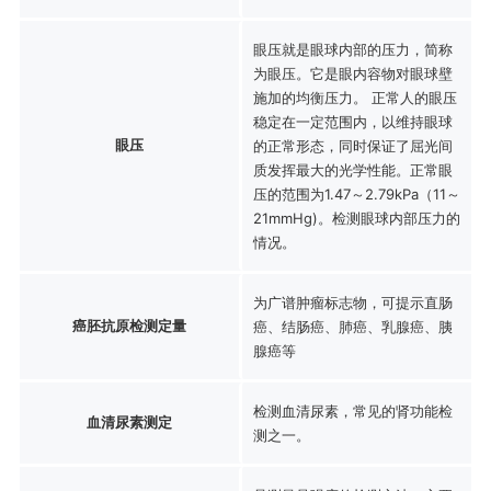
眼压就是眼球内部的压力，简称
为眼压。它是眼内容物对眼球壁
施加的均衡压力。 正常人的眼压
稳定在一定范围内，以维持眼球
眼压
的正常形态，同时保证了屈光间
质发挥最大的光学性能。正常眼
压的范围为1.47～2.79kPa（11～
21mmHg)。检测眼球内部压力的
情况。
为广谱肿瘤标志物，可提示直肠
癌胚抗原检测定量
癌、结肠癌、肺癌、乳腺癌、胰
腺癌等
检测血清尿素，常见的肾功能检
血清尿素测定
测之一。