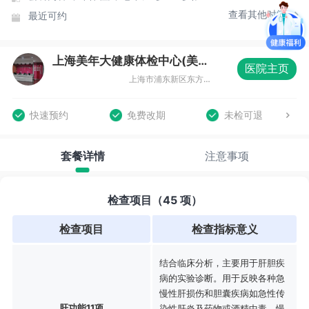
查看其他时间
最近可约
上海美年大健康体检中心(美东分院)
医院主页
上海市浦东新区东方路836号齐鲁大厦3楼整层
快速预约
免费改期
未检可退
套餐详情
注意事项
检查项目（45 项）
检查项目
检查指标意义
结合临床分析，主要用于肝胆疾
病的实验诊断。用于反映各种急
慢性肝损伤和胆囊疾病如急性传
肝功能11项
染性肝炎及药物或酒精中毒，慢