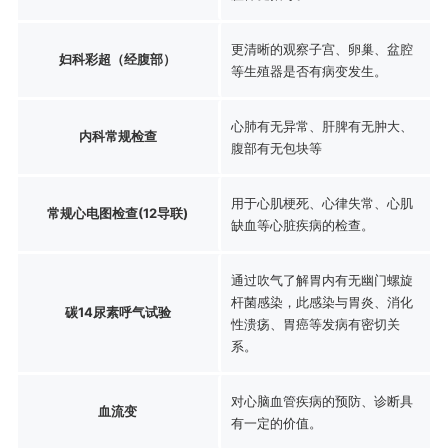
更清晰的观察子宫、卵巢、盆腔
妇科彩超（经腹部）
等生殖器是否有病变发生。
心肺有无异常、肝脾有无肿大、
内科常规检查
腹部有无包块等
用于心肌梗死、心律失常、心肌
常规心电图检查(12导联)
缺血等心脏疾病的检查。
通过吹气了解胃内有无幽门螺旋
杆菌感染，此感染与胃炎、消化
碳14尿素呼气试验
性溃疡、胃癌等发病有密切关
系。
对心脑血管疾病的预防、诊断具
血流变
有一定的价值。