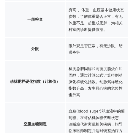
身高 、体重、血压基本健康状态
参数，了解体重是否正常，有无
一般检查
体重不足、超重或肥胖，为相关
科室的诊断提供依据。
眼外观是否正常，有无沙眼、结
外眼
膜炎等
检测总胆固醇和高密度脂蛋白胆
固醇，通过计算公式计算得到动
动脉粥样硬化指数（计算值）
脉粥样硬化指数。动脉粥样硬化
指数升高，发生冠心病的危险性
也升高
血糖(blood suger)即血液中的葡
萄糖。在评估机体糖代谢状态、
空腹血糖测定
诊断糖代谢紊乱相关疾病，指导
临床医师制定并适时调整治疗方