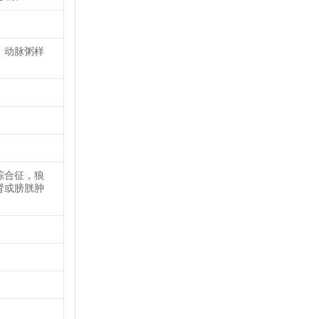
。动脉粥样
综合征，狼
肾或膀胱肿