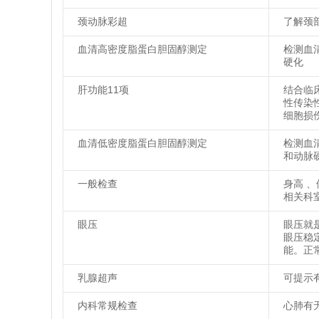
颈动脉彩超
了解颈
血清高密度脂蛋白胆固醇测定
检测血
硬化
肝功能11项
结合临
性传染
细胞损
血清低密度脂蛋白胆固醇测定
检测血
和动脉
一般检查
身高 
相关科
眼压
眼压就
眼压稳
能。正常
乳腺超声
可提示
内科常规检查
心肺有