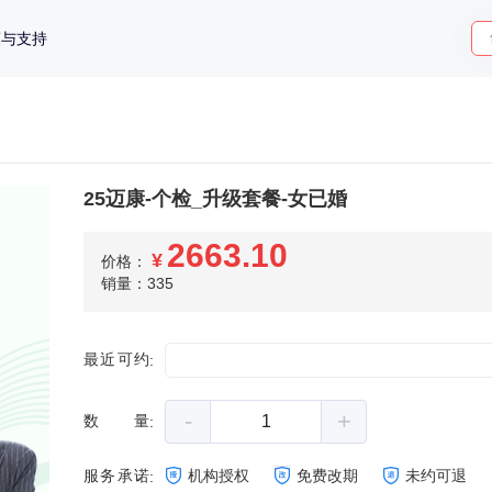
策与支持
25迈康-个检_升级套餐-女已婚
2663.10
¥
价格：
销量：335
最近可约
:
-
+
数量
:
服务承诺
机构授权
免费改期
未约可退
: