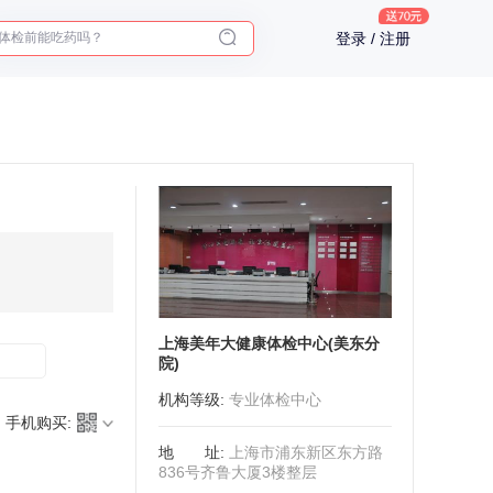
体检前能吃药吗？
登录 / 注册
十大理由告诉你为什么要买保险
入职体检在线预约
2025年了，给父母预约体检
上海美年大健康体检中心(美东分
院)
机构等级
:
专业体检中心
手机购买:
地址
:
上海市浦东新区东方路
836号齐鲁大厦3楼整层