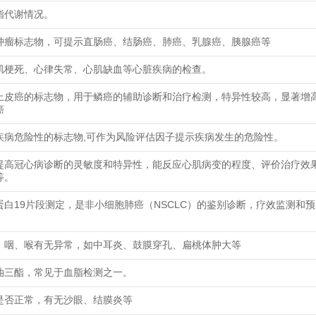
脂代谢情况。
肿瘤标志物，可提示直肠癌、结肠癌、肺癌、乳腺癌、胰腺癌等
肌梗死、心律失常、心肌缺血等心脏疾病的检查。
上皮癌的标志物，用于鳞癌的辅助诊断和治疗检测，特异性较高，显著增
癌
疾病危险性的标志物,可作为风险评估因子提示疾病发生的危险性。
提高冠心病诊断的灵敏度和特异性，能反应心肌病变的程度、评价治疗效
等。
蛋白19片段测定，是非小细胞肺癌（NSCLC）的鉴别诊断，疗效监测和
、咽、喉有无异常，如中耳炎、鼓膜穿孔、扁桃体肿大等
油三酯，常见于血脂检测之一。
是否正常，有无沙眼、结膜炎等