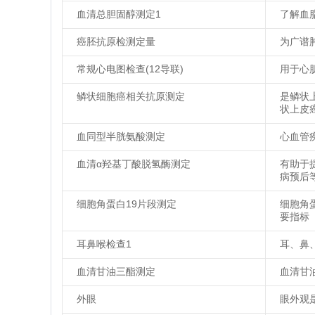
血清总胆固醇测定1
了解血
癌胚抗原检测定量
为广谱
常规心电图检查(12导联)
用于心
鳞状细胞癌相关抗原测定
是鳞状
状上皮
血同型半胱氨酸测定
心血管
血清α羟基丁酸脱氢酶测定
有助于
病预后
细胞角蛋白19片段测定
细胞角
要指标
耳鼻喉检查1
耳、鼻
血清甘油三酯测定
血清甘
外眼
眼外观