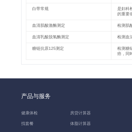
白带常规
是妇科
的重要
血清肌酸激酶测定
检测肌
血清乳酸脱氢酶测定
检测血
糖链抗原125测定
检测糖
癌，同
产品与服务
健康体检
房贷计算器
找套餐
体脂计算器