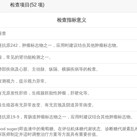
检查项目(52 项)
检查指标意义
筛查
链抗原242，肿瘤标志物之一，应用时建议结合其他肿瘤标志物。
酸，常见的肾功能检测之一。
肺部疾病及心脏、主动脉、纵隔、横膈疾病等的检查。
查测视力，提示视力异常。
有无原发性肝癌，生殖腺胚胎性肿瘤，肝硬化等。
性生殖器有无异常改变、有无宫颈及阴道异常病变。
链抗原19-9，胃肠道肿瘤标志物之一，应用时建议结合其他肿瘤标志物。
lood suger)即血液中的葡萄糖。在评估机体糖代谢状态、诊断糖代谢紊
床医师制定并适时调整治疗方案等方面具有重要价值。