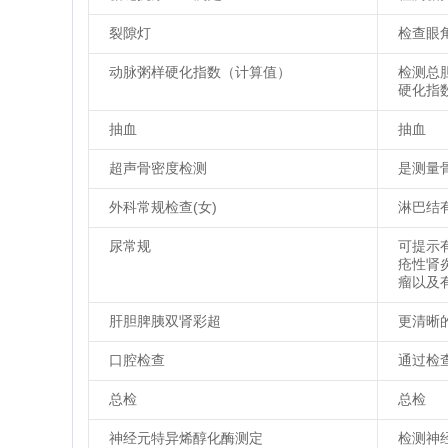
裂隙灯
检查眼
动脉粥样硬化指数（计算值）
检测总
硬化指
抽血
抽血
超声骨密度检测
是测量
外科常规检查(女)
淋巴结
尿常规
可提示
疮性肾
瘤以及
肝胆脾胰双肾彩超
更清晰
口腔检查
通过检
总检
总检
神经元特异烯醇化酶测定
检测神