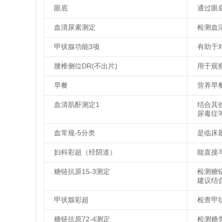
眼底
通过眼
血清尿素测定
检测血
甲状腺功能3项
有助于
腰椎侧位DR(不出片)
用于观
早餐
营养早
血清肌酐测定1
结合其
尿毒症
血常规-5分类
是临床
妇科彩超（经阴道）
能直接
糖链抗原15-3测定
检测糖
建议结
甲状腺彩超
检查甲
糖链抗原72-4测定
检测糖