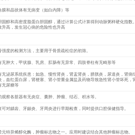
角膜和晶状体有无病变（如白内障）等
胆固醇和高密度脂蛋白胆固醇，通过计算公式计算得到动脉粥样硬化指数
数升高，发生冠心病的危险性也升高
骨强度的检测方法，主要用于骨质疏松症的初筛。
有无肿大，甲状腺、乳房、肛肠有无异常、四肢脊柱有无畸形等
有无泌尿系统疾患：如急、慢性肾炎，肾盂肾炎，膀胱炎，尿道炎，肾病
炎，血红蛋白尿，肾梗塞、肾小管重金属盐及药物导致急性肾小管坏死，
有无尿糖等
的观察各脏器有无炎症、囊肿、肿瘤、结石、积水等。
查可对龋齿、牙龈炎、牙周炎进行早期检查，同时提供口腔保健指导。
经元特异烯醇化酶，肿瘤标志物之一。应用时建议结合其他肿瘤标志物。