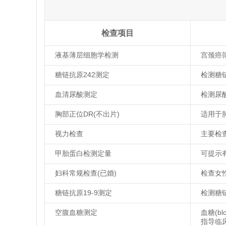
检查项目
液基薄层细胞学检测
宫颈癌
糖链抗原242测定
检测糖
血清尿酸测定
检测尿
胸部正位DR(不出片)
适用于
视力检查
主要检
甲胎蛋白检测定量
可提示
妇科常规检查(已婚)
检查女
糖链抗原19-9测定
检测糖
空腹血糖测定
血糖(b
指导临