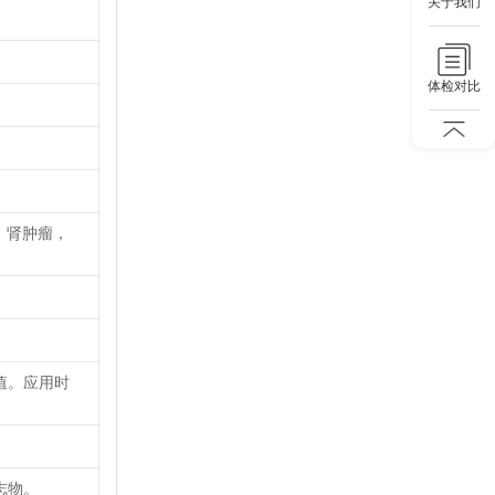
关于我们
体检对比
。
，肾肿瘤，
值。应用时
志物。