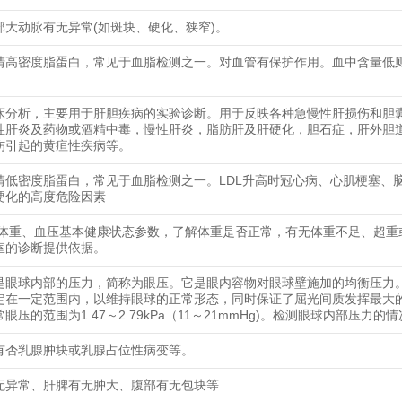
部大动脉有无异常(如斑块、硬化、狭窄)。
清高密度脂蛋白，常见于血脂检测之一。对血管有保护作用。血中含量低
床分析，主要用于肝胆疾病的实验诊断。用于反映各种急慢性肝损伤和胆
性肝炎及药物或酒精中毒，慢性肝炎，脂肪肝及肝硬化，胆石症，肝外胆
伤引起的黄疸性疾病等。
清低密度脂蛋白，常见于血脂检测之一。LDL升高时冠心病、心肌梗塞、
硬化的高度危险因素
、体重、血压基本健康状态参数，了解体重是否正常，有无体重不足、超重
室的诊断提供依据。
是眼球内部的压力，简称为眼压。它是眼内容物对眼球壁施加的均衡压力。
定在一定范围内，以维持眼球的正常形态，同时保证了屈光间质发挥最大
眼压的范围为1.47～2.79kPa（11～21mmHg)。检测眼球内部压力的
有否乳腺肿块或乳腺占位性病变等。
无异常、肝脾有无肿大、腹部有无包块等