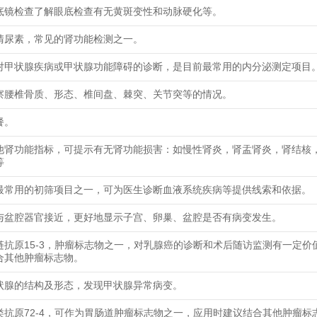
底镜检查了解眼底检查有无黄斑变性和动脉硬化等。
清尿素，常见的肾功能检测之一。
对甲状腺疾病或甲状腺功能障碍的诊断，是目前最常用的内分泌测定项目
察腰椎骨质、形态、椎间盘、棘突、关节突等的情况。
餐。
他肾功能指标，可提示有无肾功能损害：如慢性肾炎，肾盂肾炎，肾结核
等
最常用的初筛项目之一，可为医生诊断血液系统疾病等提供线索和依据。
与盆腔器官接近，更好地显示子宫、卵巢、盆腔是否有病变发生。
链抗原15-3，肿瘤标志物之一，对乳腺癌的诊断和术后随访监测有一定价
合其他肿瘤标志物。
状腺的结构及形态，发现甲状腺异常病变。
类抗原72-4，可作为胃肠道肿瘤标志物之一，应用时建议结合其他肿瘤标