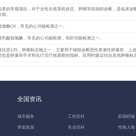
检查的常规项目，对于女性生殖系统炎症、肿瘤等疾病的诊断，是临床诊
依据。
酸激酶CK，常见的心功能检测之一。
清乳酸脱氢酶，常见的心功能检测，和肝功能检测之一。
链抗原125，肿瘤标志物之一，主要用于辅助诊断恶性浆液性卵巢癌，上
时也是卵巢癌手术和化疗后疗效观察的指标。应用时建议结合其他肿瘤标
全国资讯
城市服务
工伤百科
职场经验
养老政策
失业百科
性格人格