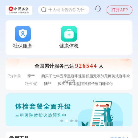
体检前能吃药吗
刚刚
张**
成功预约了心脏病套餐
十大理由告诉你为什么要买保险
打开APP
1分钟前
戴*
购买了便携式手持小风扇
感染人偏肺病毒就会得肺炎吗
1分钟前
潘*
购买了美的1.5L电热水壶HJ1522
入职体检在线预约
2分钟前
林**
成功预约了女性健康套餐二档
甲状腺癌怎么筛查
2分钟前
林**
成功预约糖尿病强化体检套餐
4分钟前
林**
购买了宁安堡新疆无核红枣干150g*2
社保服务
健康体检
4分钟前
黎**
购买了厨房家用多功能不锈钢刀具六件套装
6分钟前
刘**
成功预约了入职体检套餐
926544
全国累计服务已达
人
6分钟前
姜**
成功预约了女性VIP体检套餐
7分钟前
李**
购买了七年五季黑咖啡速溶低脂无添加蔗糖美式咖啡粉
24g*2盒
7分钟前
陆**
购买了固本堂阿胶糕传统口味400g
刚刚
李**
成功预约了青年白领男套餐
刚刚
李**
成功预约了青年白领男套餐