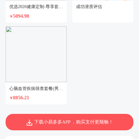
优选2026健康定制-尊享套餐（已婚女）
成功潜质评估
5094.98
￥
心脑血管疾病筛查套餐(男)2026-5
8856.21
￥
下载小易多多APP ，购买支付更顺畅！