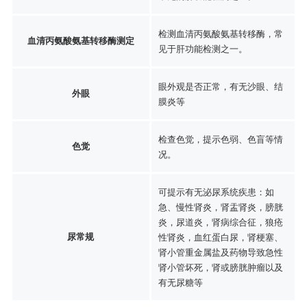
检测血清丙氨酸氨基转移酶，常
血清丙氨酸氨基转移酶测定
见于肝功能检测之一。
眼外观是否正常，有无沙眼、结
外眼
膜炎等
检查色觉，提示色弱、色盲等情
色觉
况。
可提示有无泌尿系统疾患：如
急、慢性肾炎，肾盂肾炎，膀胱
炎，尿道炎，肾病综合征，狼疮
尿常规
性肾炎，血红蛋白尿，肾梗塞、
肾小管重金属盐及药物导致急性
肾小管坏死，肾或膀胱肿瘤以及
有无尿糖等