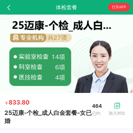
体检套餐
打开APP
833.80
￥
464
25迈康-个检_成人白金套餐-女已
加入对比
已约
婚