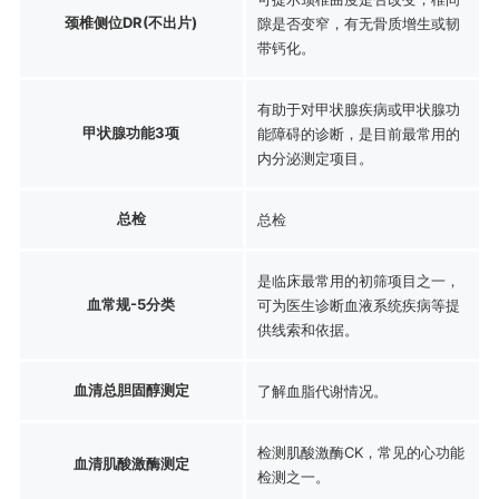
颈椎侧位DR(不出片)
隙是否变窄，有无骨质增生或韧
带钙化。
有助于对甲状腺疾病或甲状腺功
甲状腺功能3项
能障碍的诊断，是目前最常用的
内分泌测定项目。
总检
总检
是临床最常用的初筛项目之一，
血常规-5分类
可为医生诊断血液系统疾病等提
供线索和依据。
血清总胆固醇测定
了解血脂代谢情况。
检测肌酸激酶CK，常见的心功能
血清肌酸激酶测定
检测之一。