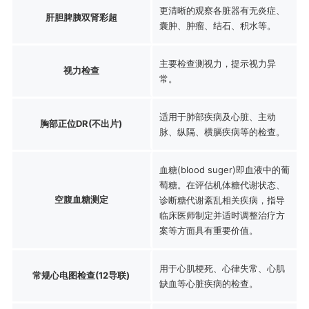
更清晰的观察各脏器有无炎症、
肝胆脾胰双肾彩超
囊肿、肿瘤、结石、积水等。
主要检查测视力，提示视力异
视力检查
常。
适用于肺部疾病及心脏、主动
胸部正位DR(不出片)
脉、纵隔、横膈疾病等的检查。
血糖(blood suger)即血液中的葡
萄糖。在评估机体糖代谢状态、
空腹血糖测定
诊断糖代谢紊乱相关疾病，指导
临床医师制定并适时调整治疗方
案等方面具有重要价值。
用于心肌梗死、心律失常、心肌
常规心电图检查(12导联)
缺血等心脏疾病的检查。