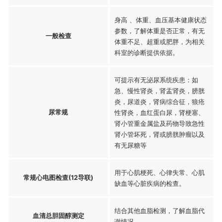
身高 、体重、血压基本健康状态
参数，了解体重是否正常，有无
一般检查
体重不足、超重或肥胖，为相关
科室的诊断提供依据。
可提示有无泌尿系统疾患：如
急、慢性肾炎，肾盂肾炎，膀胱
炎，尿道炎，肾病综合征，狼疮
尿常规
性肾炎，血红蛋白尿，肾梗塞、
肾小管重金属盐及药物导致急性
肾小管坏死，肾或膀胱肿瘤以及
有无尿糖等
用于心肌梗死、心律失常、心肌
常规心电图检查(12导联)
缺血等心脏疾病的检查。
结合其他血脂检测，了解血脂代
血清总胆固醇测定
谢情况。