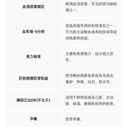
检测血清尿素，常见的肾功能检
血清尿素测定
测之一。
是临床最常用的初筛项目之一，
血常规-5分类
可为医生诊断血液系统疾病等提
供线索和依据。
主要检查测视力，提示视力异
视力检查
常。
更清晰的观察各脏器有无炎症、
肝胆脾胰双肾彩超
囊肿、肿瘤、结石、积水等。
适用于肺部疾病及心脏、主动
胸部正位DR(不出片)
脉、纵隔、横膈疾病等的检查。
早餐
营养早餐。