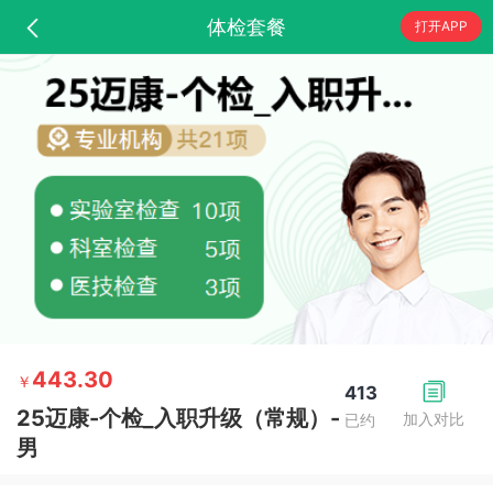
体检套餐
打开APP
443.30
￥
413
25迈康-个检_入职升级（常规）-
加入对比
已约
男