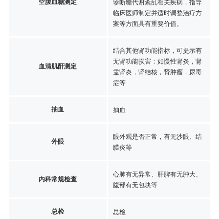
空腹血糖测定
诊断糖代谢紊乱相关疾病，指导
临床医师制定并适时调整治疗方
案等方面具有重要价值。
结合其他肾功能指标，可提示有
无肾功能损害：如慢性肾炎，肾
血清肌酐测定
盂肾炎，肾结核，肾肿瘤，尿毒
症等
抽血
抽血
眼外观是否正常，有无沙眼、结
外眼
膜炎等
心肺有无异常、肝脾有无肿大、
内科常规检查
腹部有无包块等
总检
总检