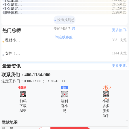
什么是重疾险，怎么避坑
2749浏览
什么是意外险，有哪些要注意的
2165浏览
什么是定期寿险，怎么选购
2452浏览
哪些体检可以筛查疾病？
2226浏览
没有找到想
要的问题？
咨
热门总榜
更多热门
询在线客服
理财小百科：如何做好家庭保险规划
3351 浏览
女性！不同年龄要注意这些疾病！40岁的这个疾病最需要注意！
1144 浏览
最新资讯
更多更新
联系我们：400-1184-900
法定工作日：9:00-12:00；13:30-18:00
下载
在
投
app
线
诉
咨
建
询
议
扫码
福利
小易
下载
官小
多多
APP
易
服务
助手
网站地图
网
健