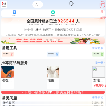
入职体检在线预约
打
1分钟前
毛**
购买了汤臣倍健多维男士多种维生素矿物质片1.5g*60片*2瓶
甲状腺癌怎么筛查
开
1分钟前
黎**
购买了厨房家用多功能不锈钢刀具六件套装
社保服务
健康体检
2分钟前
李**
成功预约了青年白领男套餐
APP
926544
全国累计服务已达
人
2分钟前
黄**
成功预约了中老年套餐
4分钟前
林**
购买了小熊电烤箱 DKX-F10M6
4分钟前
毛**
购买了汤臣倍健多维男士多种维生素矿物质片1.5g*60片*2瓶
6分钟前
叶**
成功预约了女性防癌筛查套餐
6分钟前
董**
成功预约了男性体检套餐
常用工具
查看更多
7分钟前
赵*
购买了油米有福B款
7分钟前
周**
购买了BP3颈椎热敷枕
推荐商品与服务
换一换
刚刚
林**
成功预约了女性健康套餐二档
刚刚
林**
成功预约了女性健康套餐二档
潜在心理创伤测试
性倦怠测评
女性未婚VIP套餐5-26
8390.
￥
下载小易多多APP ，购买支付更顺畅！
常见问题
查看更多
什么是医疗险，怎么挑选
3119浏览