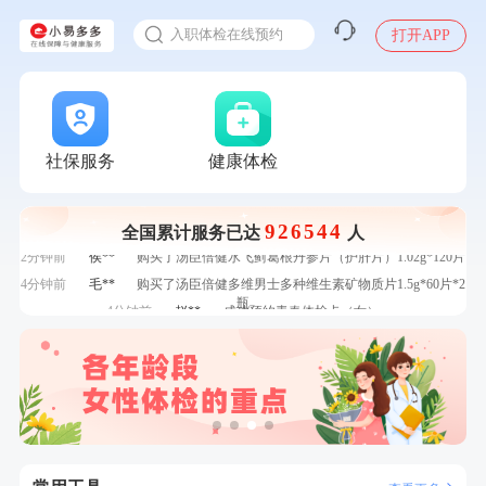
7分钟前
陆**
购买了固本堂阿胶糕传统口味400g
入职体检在线预约
7分钟前
刘**
成功预约了入职体检套餐
打开APP
甲状腺癌怎么筛查
刚刚
柯**
成功预约了关怀老人B套餐
刚刚
柯**
成功预约了关怀老人B套餐
刚刚
何*
购买了K3颈椎按摩仪（浅灰色）
刚刚
何*
购买了K3颈椎按摩仪（浅灰色）
社保服务
健康体检
1分钟前
王*
购买了公牛环球旅行转换器—L07
1分钟前
王**
成功预约了企业招工体检套餐
2分钟前
叶**
成功预约了男性婚前体检基础套餐
926544
全国累计服务已达
人
2分钟前
侯**
购买了汤臣倍健水飞蓟葛根丹参片（护肝片）1.02g*120片
4分钟前
毛**
购买了汤臣倍健多维男士多种维生素矿物质片1.5g*60片*2
瓶
4分钟前
赵**
成功预约青春体检卡（女）
6分钟前
李**
成功预约了老年女性体检套餐
6分钟前
何**
购买了姚朵朵-1000g粗粮生活礼盒
7分钟前
陆**
购买了固本堂阿胶糕传统口味400g
7分钟前
刘**
成功预约了入职体检套餐
刚刚
柯**
成功预约了关怀老人B套餐
刚刚
柯**
成功预约了关怀老人B套餐