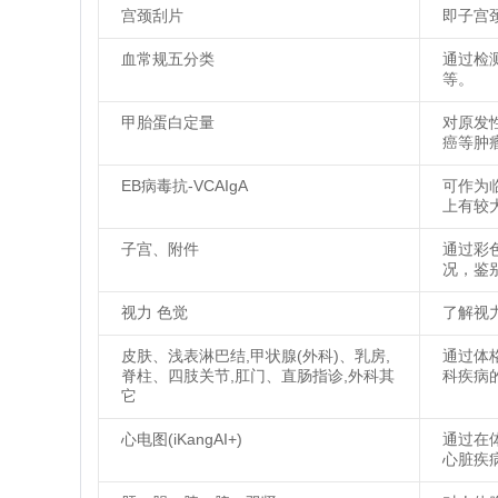
宫颈刮片
即子宫
血常规五分类
通过检
等。
甲胎蛋白定量
对原发
癌等肿
EB病毒抗-VCAIgA
可作为
上有较
子宫、附件
通过彩
况，鉴
视力 色觉
了解视
皮肤、浅表淋巴结,甲状腺(外科)、乳房,
通过体
脊柱、四肢关节,肛门、直肠指诊,外科其
科疾病
它
心电图(iKangAI+)
通过在
心脏疾