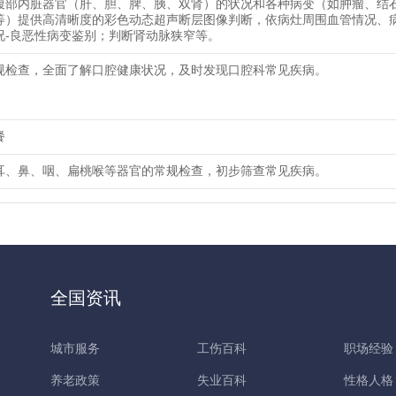
腹部内脏器官（肝、胆、脾、胰、双肾）的状况和各种病变（如肿瘤、结
等）提供高清晰度的彩色动态超声断层图像判断，依病灶周围血管情况、
况-良恶性病变鉴别；判断肾动脉狭窄等。
规检查，全面了解口腔健康状况，及时发现口腔科常见疾病。
餐
耳、鼻、咽、扁桃喉等器官的常规检查，初步筛查常见疾病。
全国资讯
城市服务
工伤百科
职场经验
养老政策
失业百科
性格人格