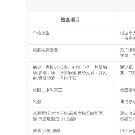
检查项目
个检报告
根据个
一份完
癌胚抗原定量
系广谱
在胃、
病史、家族史,心率、心律,心音、脾脏触
通过视
诊,肺部听诊、肝脏触诊,神经反射：膝反
兆，或
射,肾脏叩诊、内科其它
外眼、眼科其它
检查眼
乳腺
通过彩
总胆固醇,甘油三酯,高密度脂蛋白胆固
测定血
醇,低密度脂蛋白胆固醇
检者的
尿素,肌酐,尿酸
用于评