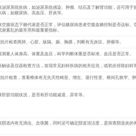
查泌尿系统疾病，如泌尿系统感染、肿瘤、结石及了解肾功能，还可用于
疾病，如糖尿病、高血压、肝炎等。
体空腹状态下糖代谢是否正常，评估糖尿病患者空腹血糖控制是否达标。
代谢紊乱的最常用和最重要指标。
线拍片检查两肺、心脏、纵隔、膈、胸膜，判断有无炎症、肿瘤等。
器测量人体身高、体重及血压，科学判断体重是否标准、血压是否正常。
科触诊及仪器检查方法，发现常见妇科疾病的相关征兆，或初步排除妇科
线拍片检查，查看椎体有无先天性畸形、增生、退行性变、椎间孔狭窄、
解肝脏功能状况，是否有肝功能减退、异常等。
查阴道内有无滴虫、念珠菌，同时还可确定阴道清洁度，是筛查阴道炎的