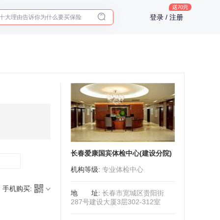
十大理由告诉你为什么要买保险
登录 / 注册
入职体检在线预约
2025年了，给父母预约体检
长春爱康国宾体检中心(建设分院)
机构等级
:
专业体检中心
手机购买:
地址
:
长春市宽城区贵阳街
287号建设大厦3层302-312室