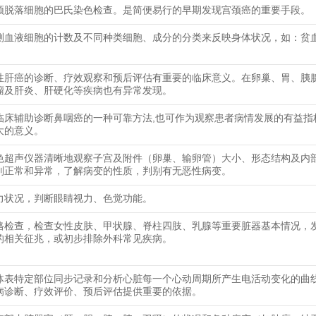
颈脱落细胞的巴氏染色检查。是简便易行的早期发现宫颈癌的重要手段。
测血液细胞的计数及不同种类细胞、成分的分类来反映身体状况，如：贫
性肝癌的诊断、疗效观察和预后评估有重要的临床意义。在卵巢、胃、胰
瘤及肝炎、肝硬化等疾病也有异常发现。
临床辅助诊断鼻咽癌的一种可靠方法,也可作为观察患者病情发展的有益指
大的意义。
色超声仪器清晰地观察子宫及附件（卵巢、输卵管）大小、形态结构及内
别正常和异常，了解病变的性质，判别有无恶性病变。
力状况，判断眼睛视力、色觉功能。
格检查，检查女性皮肤、甲状腺、脊柱四肢、乳腺等重要脏器基本情况，
的相关征兆，或初步排除外科常见疾病。
体表特定部位同步记录和分析心脏每一个心动周期所产生电活动变化的曲
病诊断、疗效评价、预后评估提供重要的依据。