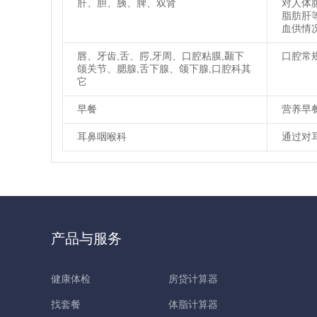
肝、胆、胰、脾、双肾
对人体
脂肪肝
血供情
唇、牙齿,舌、腭,牙周、口腔粘膜,颞下
口腔常
颌关节、腮腺,舌下腺、颌下腺,口腔科其
它
早餐
营养早
耳鼻咽喉科
通过对
产品与服务
健康体检
房贷计算器
找套餐
体脂计算器