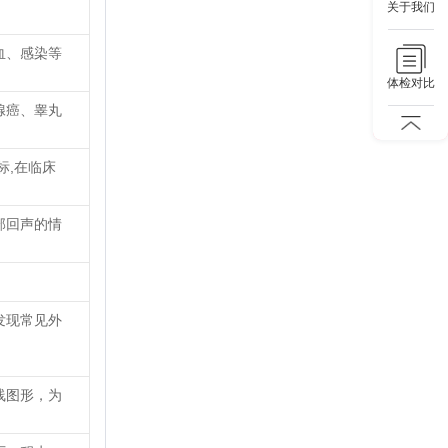
关于我们
血、感染等
体检对比
腺癌、睾丸
标,在临床
部回声的情
发现常见外
线图形，为