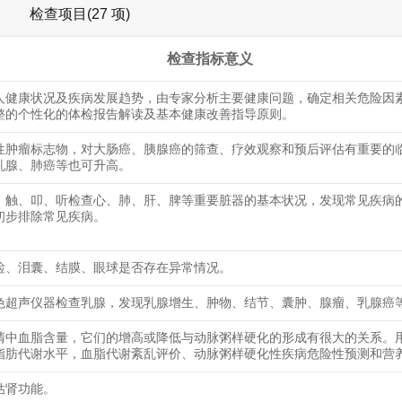
检查项目(27 项)
检查指标意义
人健康状况及疾病发展趋势，由专家分析主要健康问题，确定相关危险因
整的个性化的体检报告解读及基本健康改善指导原则。
性肿瘤标志物，对大肠癌、胰腺癌的筛查、疗效观察和预后评估有重要的
乳腺、肺癌等也可升高。
、触、叩、听检查心、肺、肝、脾等重要脏器的基本状况，发现常见疾病
初步排除常见疾病。
睑、泪囊、结膜、眼球是否存在异常情况。
色超声仪器检查乳腺，发现乳腺增生、肿物、结节、囊肿、腺瘤、乳腺癌
清中血脂含量，它们的增高或降低与动脉粥样硬化的形成有很大的关系。
脂肪代谢水平，血脂代谢紊乱评价、动脉粥样硬化性疾病危险性预测和营
估肾功能。