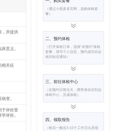
一、购买套餐
（通过小易多多官网，选购体检套
餐）
素，并提供
二、预约体检
（打开体检订单，选择“未预约”体检
临床意义。
套餐，填写个人信息，预约成功后会
收到短信通知）
的相关征
三、前往体检中心
（在预约日期当天，携带身份证到达
体检中心，完成体检）
等病变。
用于评价受
养学评价。
四、领取报告
（检后一般在3-10个工作日出具报