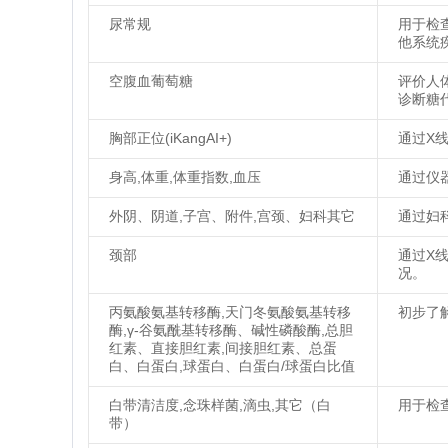
尿常规
用于检
他系统
空腹血葡萄糖
评价人
诊断糖
胸部正位(iKangAI+)
通过X
身高,体重,体重指数,血压
通过仪
外阴、阴道,子宫、附件,宫颈、妇科其它
通过妇
颈部
通过X
况。
丙氨酸氨基转移酶,天门冬氨酸氨基转移
初步了
酶,γ-谷氨酰基转移酶、碱性磷酸酶,总胆
红素、直接胆红素,间接胆红素、总蛋
白、白蛋白,球蛋白、白蛋白/球蛋白比值
白带清洁度,念珠样菌,滴虫,其它（白
用于检
带）