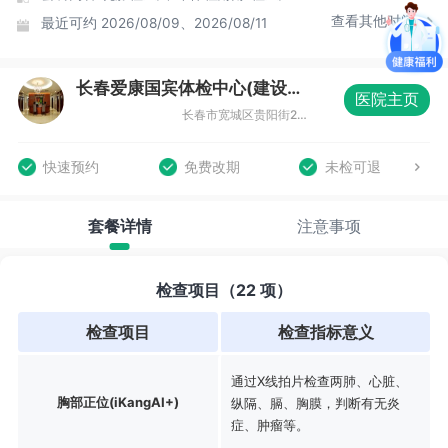
查看其他时间
最近可约
2026/08/09、2026/08/11
长春爱康国宾体检中心(建设分院)
医院主页
长春市宽城区贵阳街287号建设大厦3层302-312室
快速预约
免费改期
未检可退
套餐详情
注意事项
检查项目（22 项）
检查项目
检查指标意义
通过X线拍片检查两肺、心脏、
胸部正位(iKangAI+)
纵隔、膈、胸膜，判断有无炎
症、肿瘤等。