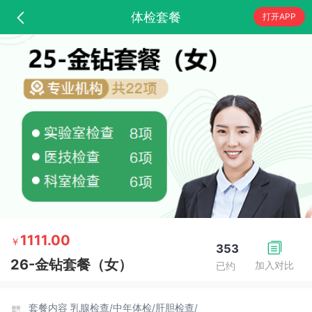
体检套餐
打开APP
1111.00
￥
353
26-金钻套餐（女）
加入对比
已约
套餐内容
乳腺检查/
中年体检/
肝胆检查/