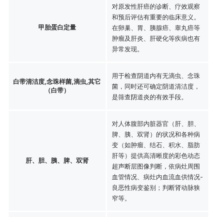
对原发性肝癌的诊断、疗效观察
和预后评估有重要的临床意义。
甲胎蛋白定量
在卵巢、胃、胰腺癌、睾丸癌等
肿瘤及肝炎、肝硬化等疾病也有
异常发现。
用于检查阴道内有无滴虫、念珠
白带清洁度,念珠样菌,滴虫,其它
菌，同时还可确定阴道清洁度，
（白带）
是筛查阴道炎的有效手段。
对人体腹部内脏器官（肝、胆、
脾、胰、双肾）的状况和各种病
变（如肿瘤、结石、积水、脂肪
肝等）提供高清晰度的彩色动态
肝、胆、胰、脾、双肾
超声断层图像判断，依病灶周围
血管情况、病灶内血流血供情况-
良恶性病变鉴别；判断肾动脉狭
窄等。