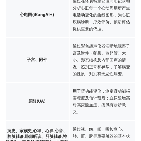
通过在体表特定部位同步记录和
分析心脏每一个心动周期所产生
心电图(iKangAI+)
电活动变化的曲线图形，为心脏
疾病诊断、疗效评价、预后评估
提供重要的依据。
通过彩色超声仪器清晰地观察子
宫及附件（卵巢、输卵管）大
子宫、附件
小、形态结构及内部回声的情
况，鉴别正常和异常，了解病变
的性质，判别有无恶性病变。
用于肾功能评价，测定肾功能损
害程度及估计预后；血尿酸增高
尿酸(UA)
对高尿酸血症、痛风有诊断意
义。
通过视、触、叩、听检查心、
病史、家族史,心率、心律,心音、
肺、肝、脾等重要脏器的基本状
脾脏触诊,肺部听诊、肝脏触诊,神