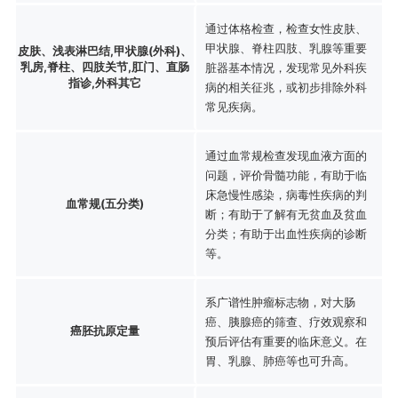
通过体格检查，检查女性皮肤、
甲状腺、脊柱四肢、乳腺等重要
皮肤、浅表淋巴结,甲状腺(外科)、
乳房,脊柱、四肢关节,肛门、直肠
脏器基本情况，发现常见外科疾
指诊,外科其它
病的相关征兆，或初步排除外科
常见疾病。
通过血常规检查发现血液方面的
问题，评价骨髓功能，有助于临
床急慢性感染，病毒性疾病的判
血常规(五分类)
断；有助于了解有无贫血及贫血
分类；有助于出血性疾病的诊断
等。
系广谱性肿瘤标志物，对大肠
癌、胰腺癌的筛查、疗效观察和
癌胚抗原定量
预后评估有重要的临床意义。在
胃、乳腺、肺癌等也可升高。