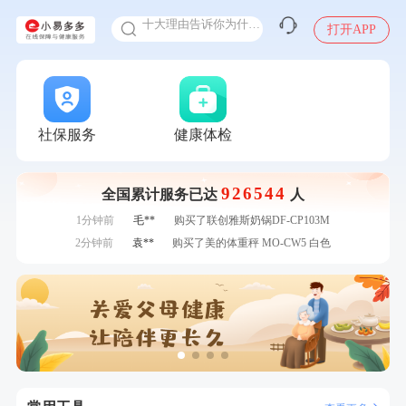
十大理由告诉你为什么要买保险
打开APP
感染人偏肺病毒就会得肺炎吗
入职体检在线预约
7分钟前
郑**
成功预约了脑血管系统套餐
甲状腺癌怎么筛查
7分钟前
潘*
购买了美的1.5L电热水壶HJ1522
刚刚
林**
购买了宁安堡新疆无核红枣干150g*2
刚刚
林**
购买了宁安堡新疆无核红枣干150g*2
社保服务
健康体检
刚刚
陈**
成功预约了精英体检套餐
刚刚
陈**
成功预约了精英体检套餐
926544
全国累计服务已达
人
1分钟前
江**
成功预约了标准套餐（男）
1分钟前
毛**
购买了联创雅斯奶锅DF-CP103M
2分钟前
袁**
购买了美的体重秤 MO-CW5 白色
2分钟前
李**
成功预约了白领女士体检套餐
4分钟前
莫**
成功预约了健康体检一档
4分钟前
王*
购买了公牛环球旅行转换器—L07
6分钟前
姜**
购买了五常稻花香2号大米
6分钟前
柯**
成功预约了关怀老人B套餐
7分钟前
郑**
成功预约了脑血管系统套餐
7分钟前
潘*
购买了美的1.5L电热水壶HJ1522