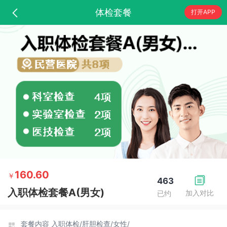
体检套餐
打开APP
160.60
￥
463
入职体检套餐A(男女)
加入对比
已约
套餐内容
入职体检/
肝胆检查/
女性/