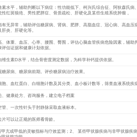
激素水平，辅助判断以下病症：性功能低下、柯兴氏综合征、阿狄森氏病
统性红斑狼疮、男性肥胖症、骨质疏松、肝硬化及某些生殖系统肿瘤 。
脂有无异常，辅助评估糖尿病、肾病、肥胖、高脂血症、冠心病、高血压
及肝炎、肝硬化等。
高、体重、血压、心率、腰围、臀围，评估心脑血管疾病危险因素，辅助
康评估证据和健康计划依据。
内维生素D水平，结合骨密度测定数据，为科学补钙提供依据。
现糖尿病、糖尿病前期。评价糖尿病治疗效果。
细胞、血红蛋白、白细胞计数及其分类、血小板计数等，筛查血液系统疾
论、健康处方、咨询服务，建立电子档案
空管、一次性针头于肘静脉采取血液标本。
位片可以让正规的医师看骨龄。
诊断甲亢或甲低的灵敏指标与疗效监测；2、 某些甲状腺疾病与非甲状腺疾
评价甲状腺功能。