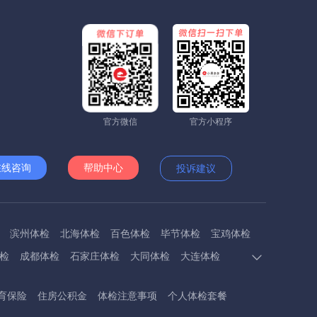
官方微信
官方小程序
在线咨询
帮助中心
投诉建议
滨州体检
北海体检
百色体检
毕节体检
宝鸡体检
检
成都体检
石家庄体检
大同体检
大连体检
多斯体检
鄂州体检
抚顺体检
阜阳体检
福州体检
育保险
住房公积金
体检注意事项
个人体检套餐
体检
呼和浩特体检
呼伦贝尔体检
葫芦岛体检