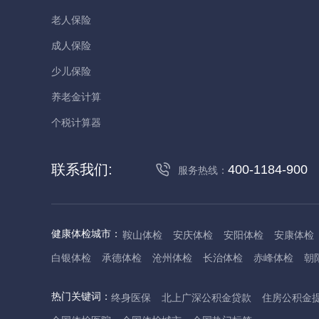
老人保险
成人保险
少儿保险
养老金计算
个税计算器
联系我们:
400-1184-900
服务热线：
健康体检城市：
鞍山体检
安庆体检
安阳体检
安康体检
白银体检
承德体检
沧州体检
长治体检
赤峰体检
朝
丹东体检
大庆体检
东营体检
德州体检
东莞体检
儋
热门关键词：
终身医保
北上广深公积金贷款
住房公积金
抚州体检
佛山体检
防城港体检
赣州体检
广州体检