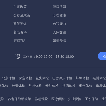
生育政策
健康常识
公积金政策
心理健康
政策速递
自我能力
养老百科
人际交往
医保百科
婚姻爱情
工作日：9:00-12:00；13:30-18:00
北京体检
保定体检
包头体检
巴彦淖尔体检
蚌埠体检
亳州体检
阳体检
长春体检
常州体检
长沙体检
常德体检
郴州体检
重庆体
州体检
东方体检
德阳体检
达州体检
大理体检
石嘴山体检
鄂尔
提取
养老保险新政策
养老保险
医疗保险
失业保险
工伤保险
生
桂林体检
贵港体检
广元体检
贵阳体检
红河体检
邯郸体检
衡水