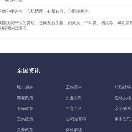
评估心律失常、心肌肥厚、心肌缺血、心肌梗塞等。
颈部浅表部位的炎症、息肉及新生物，如鼻炎、中耳炎、咽炎等，早期发
疾病和淋巴疾病。
全国资讯
城市服务
工伤百科
职场经验
养老政策
失业百科
性格人格
医保政策
生育百科
亲子关系
工伤政策
公积金百科
更多资讯
失业政策
体检解读