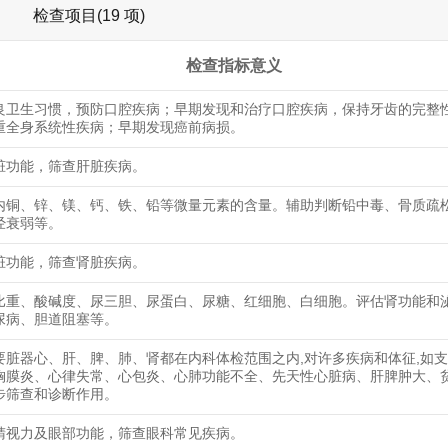
检查项目(19 项)
检查指标意义
良卫生习惯，预防口腔疾病；早期发现和治疗口腔疾病，保持牙齿的完整
重全身系统性疾病；早期发现癌前病损。
脏功能，筛查肝脏疾病。
内铜、锌、镁、钙、铁、铅等微量元素的含量。辅助判断铅中毒、骨质疏
经衰弱等。
脏功能，筛查肾脏疾病。
比重、酸碱度、尿三胆、尿蛋白、尿糖、红细胞、白细胞。评估肾功能和
尿病、胆道阻塞等。
要脏器心、肝、脾、肺、肾都在内科体检范围之内,对许多疾病和体征,如
胸膜炎、心律失常、心包炎、心肺功能不全、先天性心脏病、肝脾肿大、
步筛查和诊断作用。
睛视力及眼部功能，筛查眼科常见疾病。