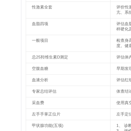
性激素全套
评价性
亢、系
血脂四项
评估血
样硬化
一般项目
检查身
度。健
总25羟维生素D测定
评估体
空腹血糖
早期发
血液分析
评估红
专家总结评估
体查结
采血费
使用真
左手手掌正位片
左手定
甲状腺功能(五项)
1、 
3、 