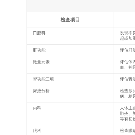
检查项目
口腔科
发现不
起或加
肝功能
评估肝
微量元素
评估体
血、神
肾功能三项
评估肾
尿液分析
检查尿
病、糖
内科
人体主
肺炎、
等有初
眼科
检查眼