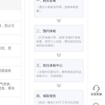
一、购买套餐
（通过小易多多官网，选购体检套
餐）
性，防止引
二、预约体检
（打开体检订单，选择“未预约”体检
套餐，填写个人信息，预约成功后会
收到短信通知）
松症、贫
三、前往体检中心
泌尿道疾
（在预约日期当天，携带身份证到达
体检中心，完成体检）
支气管炎、
贫血、黄疸
在线客服
四、领取报告
（检后一般在3-10个工作日出具报