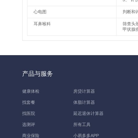
心电图
判断和
耳鼻喉科
筛查头
甲状腺
产品与服务
健康体检
房贷计算器
找套餐
体脂计算器
找医院
延迟退休计算器
选测评
所有工具
商业保险
小易多多APP