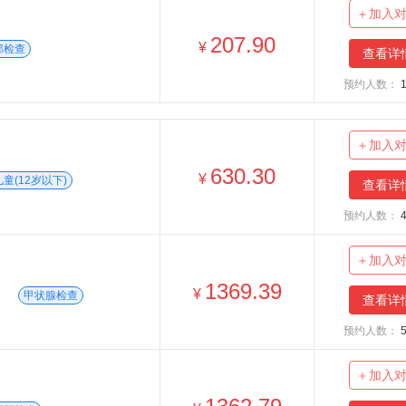
＋加入
207.90
¥
部检查
查看详
预约人数：
＋加入
630.30
¥
儿童(12岁以下)
查看详
预约人数：
＋加入
1369.39
¥
甲状腺检查
查看详
预约人数：
＋加入