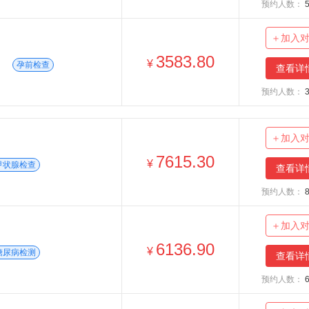
预约人数：
＋加入
3583.80
¥
孕前检查
查看详
预约人数：
＋加入
7615.30
¥
甲状腺检查
查看详
预约人数：
＋加入
6136.90
¥
糖尿病检测
查看详
预约人数：