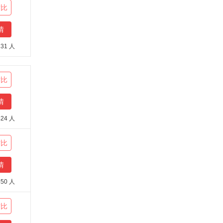
对比
情
131 人
对比
情
424 人
对比
情
550 人
对比