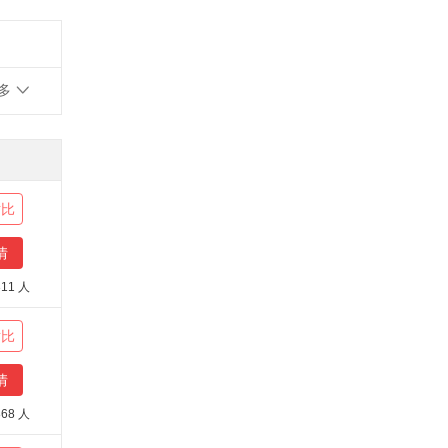
赵先生 成功预约 2026.08.10 高端全面型套餐
宁先生 成功预约 2026.08.10 公务员体检套餐
张先生 成功预约 2026.08.01 常规套餐（男女通用）
多
张先生 成功预约 2026.08.01 个人体检A类
李女士 成功预约 2026.08.02 身体普查B（男女通用）
宁先生 成功预约 2026.08.02 身体普查B（男女通用）
对比
朱先生 成功预约 2026.08.03 高端全面型套餐
朱先生 成功预约 2026.08.03 常规套餐（男女通用）
情
311 人
赵先生 成功预约 2026.08.04 身体普查B（男女通用）
李女士 成功预约 2026.08.04 常规套餐（男女通用）
对比
情
868 人