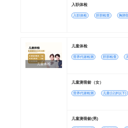
入职体检
入职体检
肝胆检查
胸肺
儿童体检
营养代谢检测
肝胆检查
儿童体检
儿童测骨龄（女）
营养代谢检测
儿童(12岁以下)
儿童测骨龄(男)