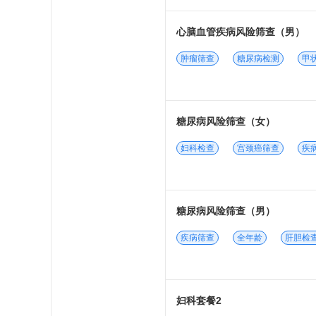
心脑血管疾病风险筛查（男）
肿瘤筛查
糖尿病检测
甲
糖尿病风险筛查（女）
妇科检查
宫颈癌筛查
疾
糖尿病风险筛查（男）
疾病筛查
全年龄
肝胆检
妇科套餐2