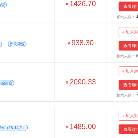
1426.70
¥
检查
查看详
预约人数：
＋加入
938.30
¥
疾病筛查
查看详
预约人数：
＋加入
2090.33
¥
肿瘤筛查
查看详
预约人数：
＋加入
1485.00
¥
年（18-44岁）
查看详