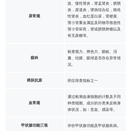
急、慢性肾炎，肾盂肾炎，膀胱
炎，尿道炎，肾病综合征，狼疮
尿常规
性肾炎，血红蛋白尿，肾梗塞、
肾小管重金属盐及药物导致急性
肾小管坏死，肾或膀胱肿瘤以及
有无尿糖等。
检查视力、辨色力、眼睑、泪
眼科
囊、结膜、眼球是否存在异常情
况。
癌胚抗原
癌症筛查指标之一
通过检测血液细胞的计数及不同
血常规
种类细胞、成分的分类来反映身
体状况，如：贫血、感染等。
甲状腺功能三项
评价甲状腺功能及甲状腺疾病。