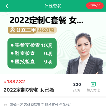
体检套餐
打开APP
1887.82
￥
320
2022定制C套餐 女已婚
加入对比
已约
套餐内容
宫颈癌筛查/
乳腺检查/
中年体检/