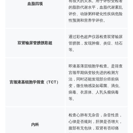
有很大的关系。用于评价受检者
血脂四项
的脂肪代谢水平，血脂代谢紊乱
评价、动脉粥样硬化性疾病危险
性预测和营养学评价。
通过彩色超声仪器检查双肾输尿
双肾输尿管膀胱彩超
管膀胱，发现肿瘤、炎症、结石
等。
即液基薄层细胞学检查。是筛查
宫颈早期病变较先进的检测方
法，同时还能发现部分癌前病
宫颈液基细胞学筛查（TCT）
变，微生物感染如霉菌、滴虫、
病毒、衣原体、人乳头瘤病毒
等。
检查心肺有无杂音，杂音性质，
心律是否规则，肝脾是否增大，
内科
腹部有无包块，双肾有否叩痛