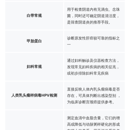
用于检查阴道内有无滴虫、念珠
白带常规
菌，同时还可确定阴道清洁度，
是筛查阴道炎的推荐手段。
诊断原发性肝癌较可靠的指标之
甲胎蛋白
一
通过妇科触诊及仪器检查方法，
妇科常规
发现常见妇科疾病的相关征兆，
或初步排除妇科常见疾病
直接反映人体内乳头瘤病毒是否
人类乳头瘤样病毒HPV检测
存在，可具体判断出感染型别 ，
为临床诊断宫颈癌提供参考。
测定血清中血脂含量，它们的增
高或降低与动脉粥样硬化的形成