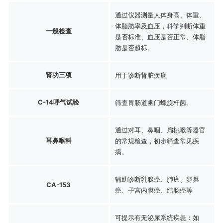
通过仪器测量人体身高、体重、
体脂肪率及血压，科学判断体重
一般检查
是否标准、血压是否正常、体脂
肪是否超标。
肾功三项
用于诊断肾脏疾病
C-14呼气试验
筛查胃肠道幽门螺旋杆菌。
通过对耳、鼻咽、扁桃喉等器官
耳鼻喉科
的常规检查，初步筛查常见疾
病。
辅助诊断乳腺癌、肺癌、卵巢
CA-153
癌、子宫内膜癌、结肠癌等
可提示有无泌尿系统疾患：如