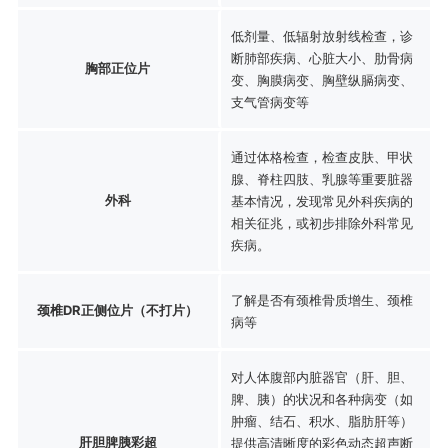
低剂量、低辐射放射线检查，诊
断肺部疾病、心脏大小、肋骨病
胸部正位片
变、胸膜病变、胸壁纵膈病变、
支气管病变等
通过体格检查，检查皮肤、甲状
腺、脊柱四肢、乳腺等重要脏器
外科
基本情况，发现常见外科疾病的
相关征兆，或初步排除外科常见
疾病。
了解是否有颈椎骨质增生、颈椎
颈椎DR正侧位片（不打片）
病等
对人体腹部内脏器官（肝、胆、
脾、胰）的状况和各种病变（如
肿瘤、结石、积水、脂肪肝等）
肝胆脾胰彩超
提供高清晰度的彩色动态超声断