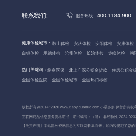
联系我们:
400-1184-900
服务热线：
健康体检城市：
鞍山体检
安庆体检
安阳体检
安康体检
白银体检
承德体检
沧州体检
长治体检
赤峰体检
朝
丹东体检
大庆体检
东营体检
德州体检
东莞体检
儋
热门关键词：
终身医保
北上广深公积金贷款
住房公积金
抚州体检
佛山体检
防城港体检
赣州体检
广州体检
全国体检医院
全国体检城市
全国热门标签
哈尔滨体检
淮安体检
杭州体检
湖州体检
合肥体检
河池体检
海口体检
汉中体检
晋城体检
晋中体检
锦
焦作体检
济源体检
荆门体检
荆州体检
江门体检
揭
版权所有@2014~2026 www.xiaoyiduoduo.com 小易多多 保留所有权
莱芜体检
临沂体检
聊城体检
洛阳体检
漯河体检
娄
互联网药品信息服务资格证书：证书编号：（浙）-非经验性-2024-023
茂名体检
梅州体检
绵阳体检
眉山体检
南京体检
南
【免责声明】本站部分资讯信息为互联网收集而来，如内容侵犯了您的
萍乡体检
平顶山体检
濮阳体检
攀枝花体检
普洱体检