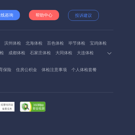
在线咨询
帮助中心
投诉建议
滨州体检
北海体检
百色体检
毕节体检
宝鸡体检
检
成都体检
石家庄体检
大同体检
大连体检
多斯体检
鄂州体检
抚顺体检
阜阳体检
福州体检
育保险
住房公积金
体检注意事项
个人体检套餐
体检
呼和浩特体检
呼伦贝尔体检
葫芦岛体检
体检
衡阳体检
怀化体检
惠州体检
河源体检
德镇体检
九江体检
吉安体检
济南体检
济宁体检
临汾体检
辽阳体检
连云港体检
丽水体检
龙岩体检
体检
兰州体检
陇南体检
牡丹江体检
马鞍山体检
检
内江体检
南充体检
盘锦体检
莆田体检
黔东南体检
黔南体检
曲靖体检
庆阳体检
日照体检