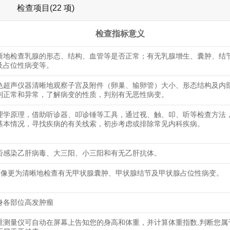
检查项目(22 项)
检查指标意义
晰地检查乳腺的形态、结构、血管等是否正常；有无乳腺增生、囊肿、结
及占位性病变等。
色超声仪器清晰地观察子宫及附件（卵巢、输卵管）大小、形态结构及内
别正常和异常，了解病变的性质，判别有无恶性病变。
理学原理，借助听诊器、叩诊锤等工具，通过视、触、叩、听等检查方法
基本情况，寻找疾病的有关线索，初步考虑或排除常见内科疾病。
否感染乙肝病毒、大三阳、小三阳和有无乙肝抗体。
声像更为清晰地检查有无甲状腺囊肿、甲状腺结节及甲状腺占位性病变。
身各部位高发肿瘤
重测量仪可自动在屏幕上告知您的身高和体重，并计算体重指数,判断您属