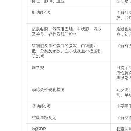
体征、脉搏、血压
型，是
肝功能4项
了解肝
炎、脂
皮肤黏膜、浅表淋巴结、甲状腺、四肢
通过视
及关节、脊柱及肛门检查
查，初
红细胞及血红蛋白的参数、白细胞计
了解有
数、分类及参数、血小板及血小板压积
等23项
尿常规
可提示
疮性肾
瘤以及
动脉粥样硬化检测
动脉硬
现、早
肾功能3项
主要用
空腹血糖测定
了解空
胸部DR
检查两