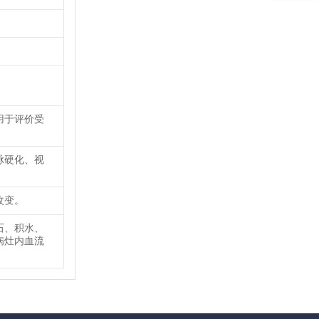
用于评价受
脉硬化、视
改变。
石、积水、
病灶内血流