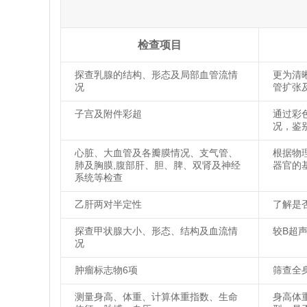
检查项目
探查乳腺的结构、形态及局部血管流情
更为清
况
管扩张
子宫及附件彩超
通过彩
况，鉴
心脏、大血管及各瓣膜情况、支气管、
根据物
肺及胸膜,腹部肝、胆、脾、双肾及神经
器官的
系统等检查
乙肝两对半定性
了解是
探查甲状腺大小、形态、结构及血流情
较B超
况
肿瘤标志物6项
筛查全
测量身高、体重、计算体重指数、生命
身高体