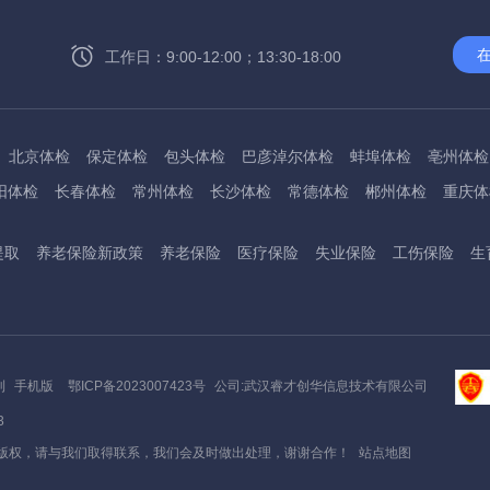
工作日：9:00-12:00；13:30-18:00
北京体检
保定体检
包头体检
巴彦淖尔体检
蚌埠体检
亳州体检
阳体检
长春体检
常州体检
长沙体检
常德体检
郴州体检
重庆体
州体检
东方体检
德阳体检
达州体检
大理体检
石嘴山体检
鄂尔
提取
养老保险新政策
养老保险
医疗保险
失业保险
工伤保险
生
桂林体检
贵港体检
广元体检
贵阳体检
红河体检
邯郸体检
衡水
淮南体检
淮北体检
菏泽体检
鹤壁体检
许昌体检
黄石体检
黄冈
州体检
吉林体检
齐齐哈尔体检
鸡西体检
嘉兴体检
金华体检
景
阳体检
嘉峪关体检
开封体检
昆明体检
克拉玛依体检
廊坊体检
利
手机版
鄂ICP备2023007423号
公司:武汉睿才创华信息技术有限公司
底体检
柳州体检
来宾体检
泸州体检
乐山体检
凉山体检
六盘水
3
通体检
宁波体检
南平体检
宁德体检
南昌体检
南阳体检
南宁体
版权，请与我们取得联系，我们会及时做出处理，谢谢合作！
站点地图
秦皇岛体检
衢州体检
泉州体检
青岛体检
清远体检
琼海体检