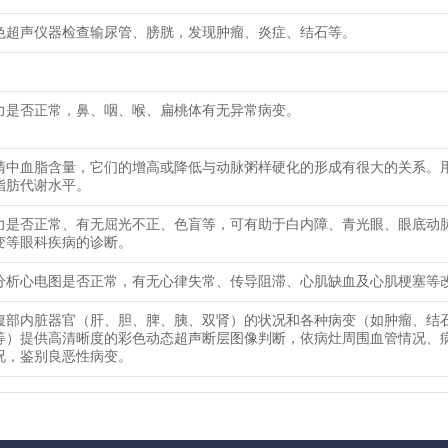
色超声仪器检查输尿管、膀胱，发现肿瘤、炎症、结石等。
力是否正常，鼻、咽、喉、扁桃体有无异常病变。
清中血脂含量，它们的增高或降低与动脉粥样硬化的形成有很大的关系。
脂肪代谢水平。
力是否正常、有无屈光不正、色盲等，可有助于白内障、青光眼、眼底动
变等眼科疾病的诊断。
分析心电图是否正常，有无心律失常、传导阻滞、心肌缺血及心肌梗塞等
腹部内脏器官（肝、胆、脾、胰、双肾）的状况和各种病变（如肿瘤、结
等）提供高清晰度的彩色动态超声断层图像判断，依病灶周围血管情况、
况，鉴别良恶性病变。