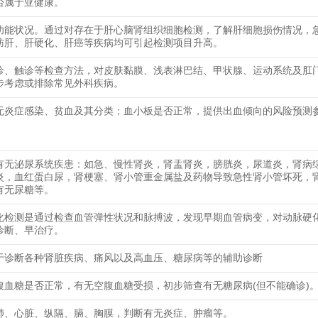
否属于亚健康。
功能状况。通过对存在于肝心脑肾组织细胞检测，了解肝细胞损伤情况，
肪肝、肝硬化、肝癌等疾病均可引起检测项目升高。
诊、触诊等检查方法，对皮肤黏膜、浅表淋巴结、甲状腺、运动系统及肛
步考虑或排除常见外科疾病。
无炎症感染、贫血及其分类；血小板是否正常，提供出血倾向的风险预测
有无泌尿系统疾患：如急、慢性肾炎，肾盂肾炎，膀胱炎，尿道炎，肾病
炎，血红蛋白尿，肾梗塞、肾小管重金属盐及药物导致急性肾小管坏死，
有无尿糖等。
化检测是通过检查血管弹性状况和脉搏波，发现早期血管病变，对动脉硬
诊断、早治疗。
于诊断各种肾脏疾病、痛风以及高血压、糖尿病等的辅助诊断
腹血糖是否正常，有无空腹血糖受损，初步筛查有无糖尿病(但不能确诊)
肺、心脏、纵隔、膈、胸膜，判断有无炎症、肿瘤等。