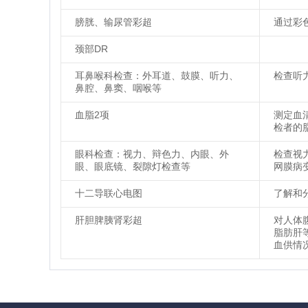
膀胱、输尿管彩超
通过彩
颈部DR
耳鼻喉科检查：外耳道、鼓膜、听力、
检查听
鼻腔、鼻窦、咽喉等
血脂2项
测定血
检者的
眼科检查：视力、辩色力、内眼、外
检查视
眼、眼底镜、裂隙灯检查等
网膜病
十二导联心电图
了解和
肝胆脾胰肾彩超
对人体
脂肪肝
血供情