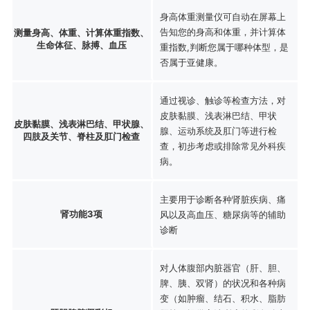
身高体重测量仪可自动在屏幕上
告知您的身高和体重，并计算体
测量身高、体重、计算体重指数、
生命体征、脉搏、血压
重指数,判断您属于哪种体型，是
否属于亚健康。
通过视诊、触诊等检查方法，对
皮肤黏膜、浅表淋巴结、甲状
皮肤黏膜、浅表淋巴结、甲状腺、
腺、运动系统及肛门等进行检
四肢及关节、脊柱及肛门检查
查，初步考虑或排除常见外科疾
病。
主要用于诊断各种肾脏疾病、痛
肾功能3项
风以及高血压、糖尿病等的辅助
诊断
对人体腹部内脏器官（肝、胆、
脾、胰、双肾）的状况和各种病
变（如肿瘤、结石、积水、脂肪