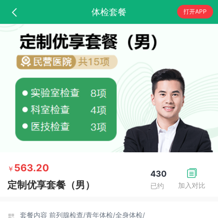
体检套餐
打开APP
563.20
￥
430
定制优享套餐（男）
加入对比
已约
套餐内容
前列腺检查/
青年体检/
全身体检/