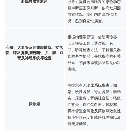
肝胆脾胰肾彩超
肝等）提供高清晰度的彩色动态
超声断层图像判断，依病灶周围
血管情况、病灶内血流血供情
况，鉴别良恶性病变。
根据物理学原理，借助听诊器、
叩诊锤等工具，通过视、触、
心脏、大血管及各瓣膜情况、支气
叩、听等检查方法，了解相关器
管、肺及胸膜,腹部肝、胆、脾、双
官的基本情况，寻找疾病的有关
肾及神经系统等检查
线索，初步考虑或排除常见内科
疾病。
可提示有无泌尿系统疾患：如
急、慢性肾炎，肾盂肾炎，膀胱
炎，尿道炎，肾病综合征，狼疮
尿常规
性肾炎，血红蛋白尿，肾梗塞、
肾小管重金属盐及药物导致急性
肾小管坏死，肾或膀胱肿瘤以及
有无尿糖等。