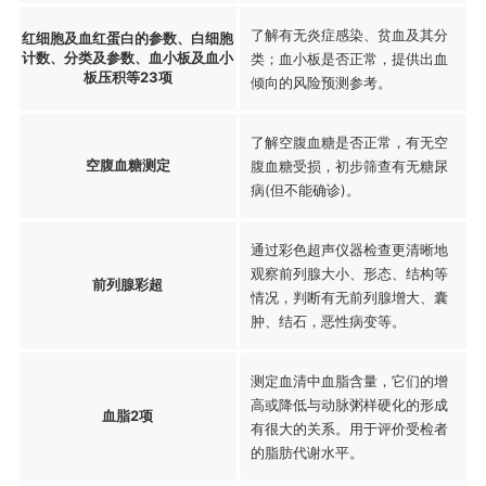
了解有无炎症感染、贫血及其分
红细胞及血红蛋白的参数、白细胞
计数、分类及参数、血小板及血小
类；血小板是否正常，提供出血
板压积等23项
倾向的风险预测参考。
了解空腹血糖是否正常，有无空
空腹血糖测定
腹血糖受损，初步筛查有无糖尿
病(但不能确诊)。
通过彩色超声仪器检查更清晰地
观察前列腺大小、形态、结构等
前列腺彩超
情况，判断有无前列腺增大、囊
肿、结石，恶性病变等。
测定血清中血脂含量，它们的增
高或降低与动脉粥样硬化的形成
血脂2项
有很大的关系。用于评价受检者
的脂肪代谢水平。