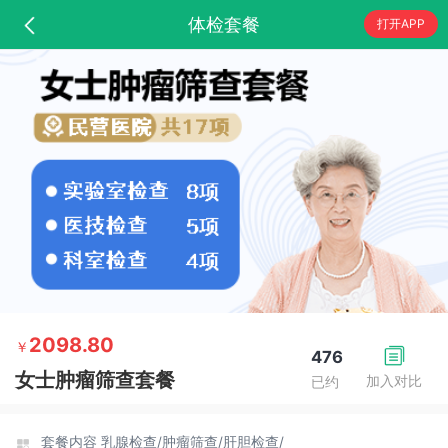
体检套餐
打开APP
2098.80
￥
476
女士肿瘤筛查套餐
加入对比
已约
套餐内容
乳腺检查/
肿瘤筛查/
肝胆检查/