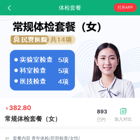
体检套餐
打开APP
382.80
￥
893
常规体检套餐（女）
加入对比
已约
套餐内容
青年体检/
肝胆检查/
女性/