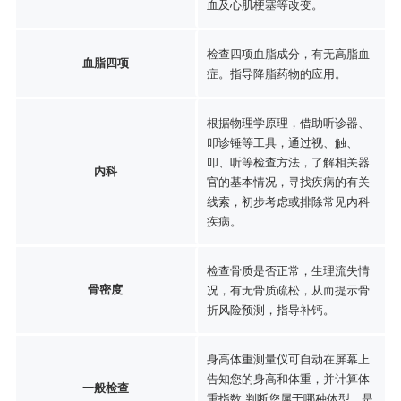
血及心肌梗塞等改变。
检查四项血脂成分，有无高脂血
血脂四项
症。指导降脂药物的应用。
根据物理学原理，借助听诊器、
叩诊锤等工具，通过视、触、
叩、听等检查方法，了解相关器
内科
官的基本情况，寻找疾病的有关
线索，初步考虑或排除常见内科
疾病。
检查骨质是否正常，生理流失情
骨密度
况，有无骨质疏松，从而提示骨
折风险预测，指导补钙。
身高体重测量仪可自动在屏幕上
告知您的身高和体重，并计算体
一般检查
重指数,判断您属于哪种体型，是