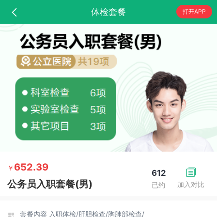
体检套餐
打开APP
652.39
￥
612
公务员入职套餐(男)
加入对比
已约
套餐内容
入职体检/
肝胆检查/
胸肺部检查/