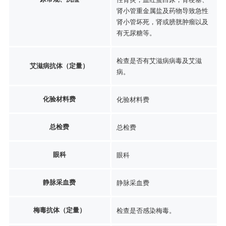
肾小管重金属盐及药物导致急性
肾小管坏死，肾或膀胱肿瘤以及
有无尿糖等。
检查是否有艾滋病病毒及艾滋
艾滋病抗体（定量）
病。
化验材料费
化验材料费
总检费
总检费
眼科
眼科
静脉采血费
静脉采血费
梅毒抗体（定量）
检查是否感染梅毒。