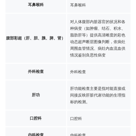
耳鼻喉科
耳鼻喉科
对人体腹部内脏器官的状况和各
种病变（如肿瘤、结石、积水、
脂肪肝等）提供高清晰度的彩色
腹部彩超（肝、胆、胰、脾、肾）
动态超声断层图像判断，依病灶
周围血管情况、病灶内血流血供
情况鉴别良恶性病变
外科检查
外科检查
肝功能检查主要是指对能直接或
肝功
间接反映肝脏代谢功能的生理指
标的检测。
口腔科
口腔科
内科检查
内科检查