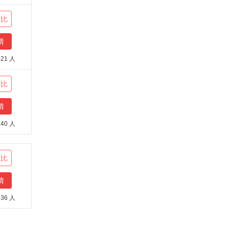
对比
情
821 人
对比
情
240 人
对比
情
136 人