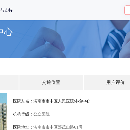
策与支持
中心
交通位置
用户评价
医院别名：
济南市市中区人民医院体检中心
机构等级：
公立医院
医院地址：
济南市市中区郎茂山路61号