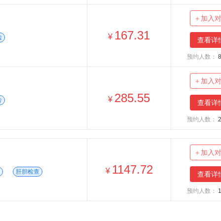
＋加入
167.31
¥
检
查看详
预约人数：
＋加入
285.55
¥
龄
查看详
预约人数：
＋加入
1147.72
¥
肝胆检查
查看详
预约人数：