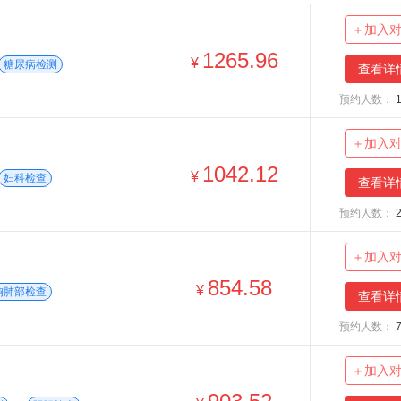
＋加入
1265.96
¥
糖尿病检测
查看详
预约人数：
＋加入
1042.12
¥
妇科检查
查看详
预约人数：
＋加入
854.58
¥
胸肺部检查
查看详
预约人数：
＋加入