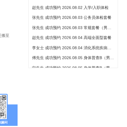
赵先生 成功预约 2026.08.02 入学/入职体检
张先生 成功预约 2026.08.03 公务员体检套餐
张先生 成功预约 2026.08.03 常规套餐（男女通用）
迁搬至
赵先生 成功预约 2026.08.04 高端全面型套餐
李女士 成功预约 2026.08.04 消化系统疾病筛查
傅先生 成功预约 2026.08.05 身体普查B（男女通用）
宁先生 成功预约 2026.08.05 身体普查B（男女通用）
潘女士 成功预约 2026.08.06 身体普查B（男女通用）
潘女士 成功预约 2026.08.06 常规套餐（男女通用）
张先生 成功预约 2026.08.07 身体普查B（男女通用）
朱先生 成功预约 2026.08.07 消化系统疾病筛查
傅先生 成功预约 2026.08.08 高端全面型套餐