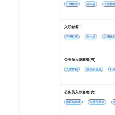
肝胆检查
全年龄
入职体
入职套餐二
肝胆检查
全年龄
入职体
公务员入职套餐(男)
入职体检
糖尿病检测
肝
公务员入职套餐(女)
糖尿病检测
胸肺部检查