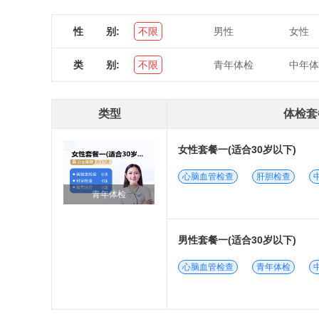
性别
:
不限
男性
女性
类别
:
不限
青年体检
中年体
类型
体检套
女性套餐一(适合30岁以下)
心脑血管检查
肝胆检查
青年体检
男性套餐一(适合30岁以下)
心脑血管检查
青年体检