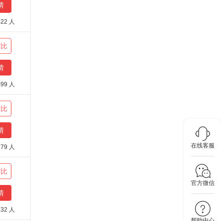
情
422 人
对比
情
499 人
对比
情
在线客服
279 人
对比
官方微信
情
532 人
帮助中心