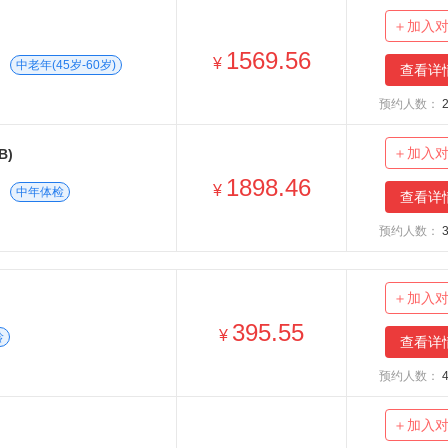
＋加入
1569.56
¥
中老年(45岁-60岁)
查看详
预约人数：
＋加入
B)
1898.46
¥
中年体检
查看详
预约人数：
＋加入
395.55
¥
龄
查看详
预约人数：
＋加入