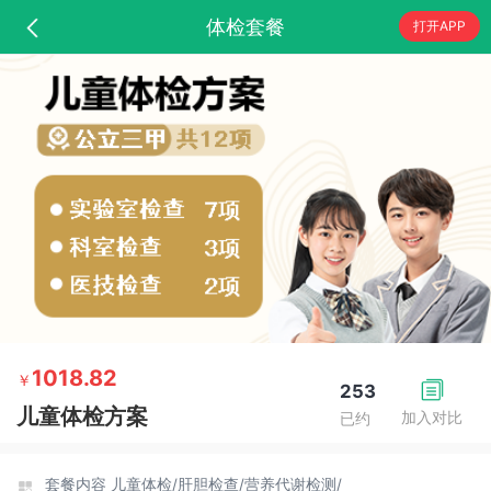
体检套餐
打开APP
1018.82
￥
253
儿童体检方案
加入对比
已约
套餐内容
儿童体检/
肝胆检查/
营养代谢检测/