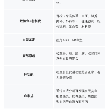
体。
普检（身高体重、血压、脉搏、
一般检查+材料费
内科、外科等）、健康咨询、报
告建档、采血费、材料费
血型鉴定
鉴定ABO、Rh血型
检查肝、胆、胰、脾、双肾结构
腹部彩超
及形态是否正常
检查肝脏代谢功能是否正常，有
肝功能
无肝脏受损
通过血液分析可发现有无贫血、
血常规
细菌感染、病毒感染、白血病、
败血病等血液方面疾病