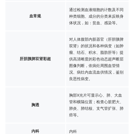
通过检测血液细胞的计数及不同
血常规
种类细胞、成分的分类来反映身
体状况，如：贫血、感染等。
对人体腹部内脏器官（肝胆胰脾
双肾）的状况和各种病变（如肿
瘤、结石、积水、脂肪肝等）提
肝胆胰脾双肾彩超
供高清晰度的彩色动态超声断层
图像判断，依病灶周围血管情
况、病灶内血流血供情况，鉴别
良恶性病变。
胸部X光片可显示心、肺、大血
管和横隔位置；检查心脏肥大、
胸透
肺炎、肺结核、支气管扩张、肺
癌等。
内科
内科