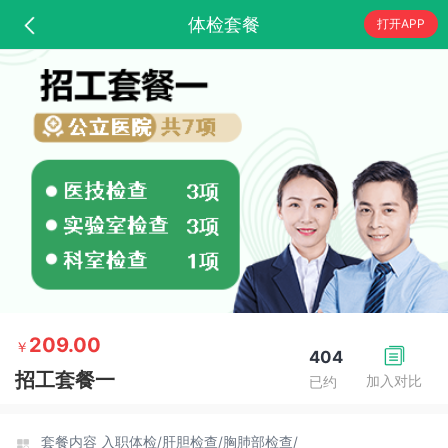
体检套餐
打开APP
209.00
￥
404
招工套餐一
加入对比
已约
套餐内容
入职体检/
肝胆检查/
胸肺部检查/