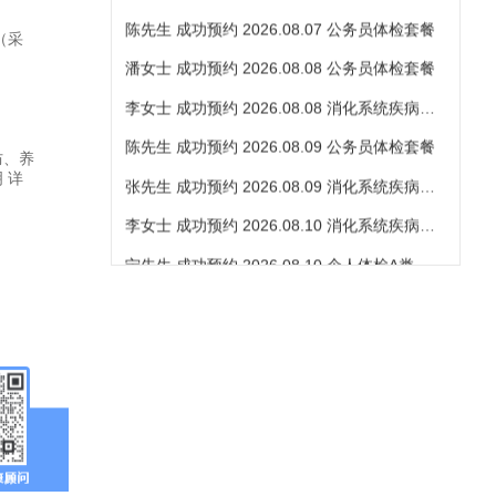
陈先生 成功预约 2026.08.07 公务员体检套餐
（采
潘女士 成功预约 2026.08.08 公务员体检套餐
李女士 成功预约 2026.08.08 消化系统疾病筛查
陈先生 成功预约 2026.08.09 公务员体检套餐
防、养
 详
张先生 成功预约 2026.08.09 消化系统疾病筛查
李女士 成功预约 2026.08.10 消化系统疾病筛查
宁先生 成功预约 2026.08.10 个人体检A类
傅先生 成功预约 2026.08.11 常规套餐（男女通用）
傅先生 成功预约 2026.08.11 个人体检A类
傅先生 成功预约 2026.08.02 常规套餐（男女通用）
傅先生 成功预约 2026.08.02 身体普查B（男女通用）
傅先生 成功预约 2026.08.03 身体普查B（男女通用）