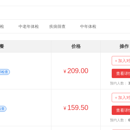
检
中老年体检
疾病筛查
中年体检
餐
价格
操作
＋加入
209.00
¥
部检查
查看详
预约人数：
＋加入
159.50
¥
检查
查看详
预约人数：