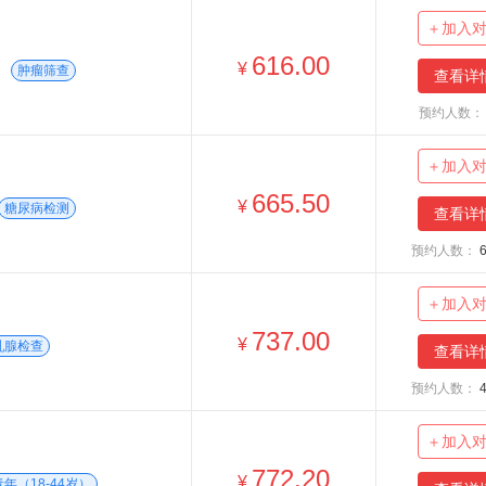
＋加入
616.00
¥
肿瘤筛查
查看详
预约人数：
＋加入
665.50
¥
糖尿病检测
查看详
预约人数：
＋加入
737.00
¥
乳腺检查
查看详
预约人数：
＋加入
772.20
¥
年（18-44岁）