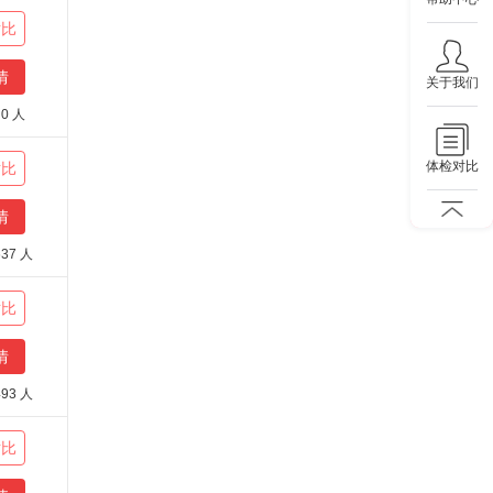
对比
情
关于我们
0 人
体检对比
对比
情
637 人
对比
情
493 人
对比