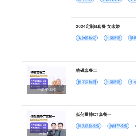
2024定制B套餐 女未婚
胸肺部检查
肿瘤筛查
肠
核磁套餐二
糖尿病检测
肿瘤筛查
中老
中老年体检
低剂量肺CT套餐一
骨质疏松检查
胸肺部检查
疾病筛查