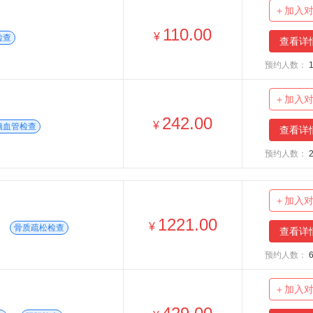
＋加入
110.00
¥
检查
查看详
预约人数：
＋加入
242.00
¥
脑血管检查
查看详
预约人数：
＋加入
1221.00
¥
骨质疏松检查
查看详
预约人数：
＋加入