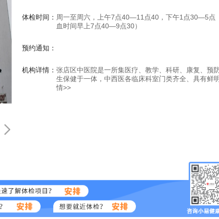
体检时间：
周一至周六，上午7点40—11点40，下午1点30—5点
血时间早上7点40—9点30）
预约通知：
机构详情：
张店区中医院是一所集医疗、教学、科研、康复、预
生保健于一体，中西医各临床科室门类齐全、具有鲜明
情>>