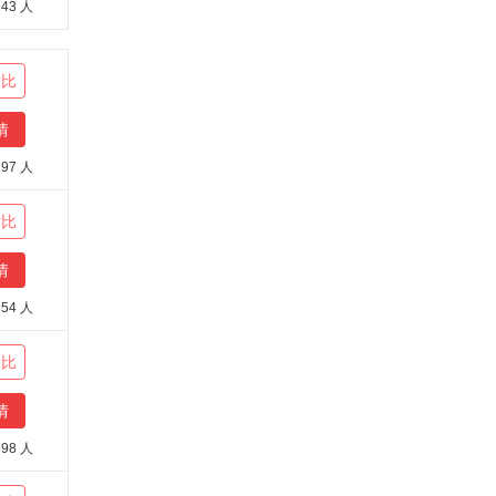
243 人
对比
情
797 人
对比
情
554 人
对比
情
598 人