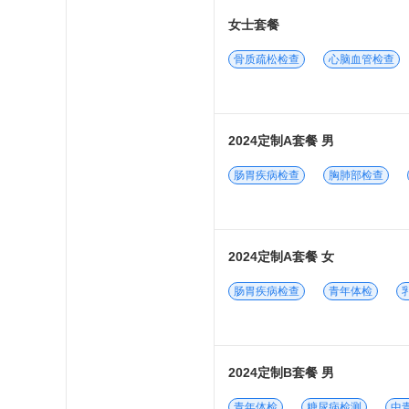
女士套餐
骨质疏松检查
心脑血管检查
2024定制A套餐 男
肠胃疾病检查
胸肺部检查
2024定制A套餐 女
肠胃疾病检查
青年体检
2024定制B套餐 男
青年体检
糖尿病检测
中青