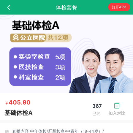
体检套餐
打开APP
405.90
￥
367
基础体检A
加入对比
已约
套餐内容
中年体检/
肝胆检查/
中青年（18-44岁）/