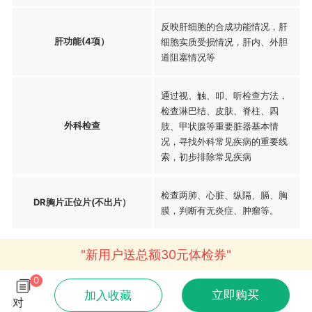
反映肝细胞的合成功能情况，肝
肝功能(4项）
细胞实质受损情况，肝内、外胆
道阻塞情况等
通过视、触、叩、听检查方法，
检查淋巴结、皮肤、脊柱、四
外科检查
肢、甲状腺等重要脏器基本情
况，寻找外科常见疾病的重要线
索，初步排除常见疾病
检查两肺、心脏、纵隔、膈、胸
DR胸片正位片(不出片）
膜，判断有无炎症、肿瘤等。
"新用户送总额30元体检券"
0
立即购买
加入收藏
对