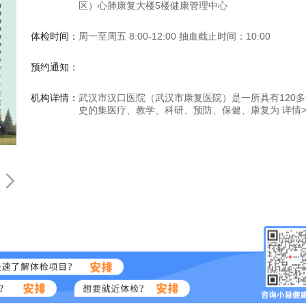
区）心肺康复大楼5楼健康管理中心
体检时间：
周一至周五 8:00-12:00 抽血截止时间：10:00
预约通知：
机构详情：
武汉市汉口医院（武汉市康复医院）是一所具有120
史的集医疗、教学、科研、预防、保健、康复为 详情>