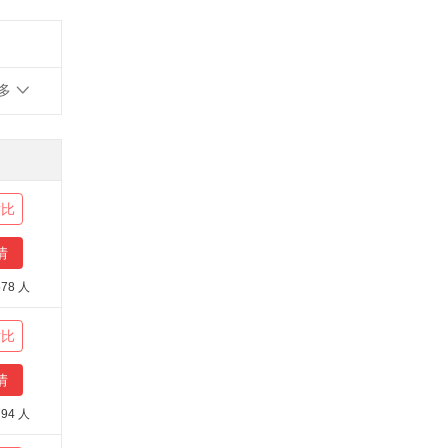
赵先生 成功预约 2026.08.11 入学/入职体检
赵先生 成功预约 2026.08.11 高端全面型套餐
傅先生 成功预约 2026.08.12 个人体检A类
多
张先生 成功预约 2026.08.12 身体普查B（男女通用）
赵先生 成功预约 2026.08.03 消化系统疾病筛查
陈先生 成功预约 2026.08.03 消化系统疾病筛查
对比
傅先生 成功预约 2026.08.04 身体普查B（男女通用）
朱先生 成功预约 2026.08.04 常规套餐（男女通用）
情
578 人
赵先生 成功预约 2026.08.05 高端全面型套餐
赵先生 成功预约 2026.08.05 入学/入职体检
对比
赵先生 成功预约 2026.08.06 消化系统疾病筛查
情
赵先生 成功预约 2026.08.06 个人体检A类
794 人