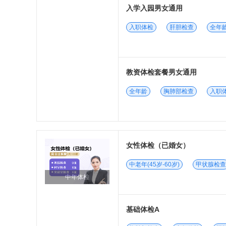
入学入园男女通用
入职体检
肝胆检查
全年
教资体检套餐男女通用
全年龄
胸肺部检查
入职
女性体检（已婚女）
中老年(45岁-60岁)
甲状腺检查
中年体检
基础体检A