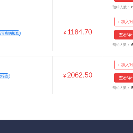
预约人数：
＋加入
1184.70
¥
肠胃疾病检查
查看详
预约人数：
＋加入
2062.50
¥
病筛查
查看详
预约人数：