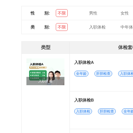
性别
:
不限
男性
女性
类别
:
不限
入职体检
中年体
类型
体检套
入职体检A
全年龄
肝胆检查
入职体
入职体检
入职体检B
入职体检
肝胆检查
全年