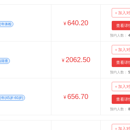
＋加入
640.20
¥
老年体检
查看详
预约人数：
＋加入
2062.50
¥
病筛查
查看详
预约人数：
＋加入
656.70
¥
年(45岁-60岁)
查看详
预约人数：
＋加入