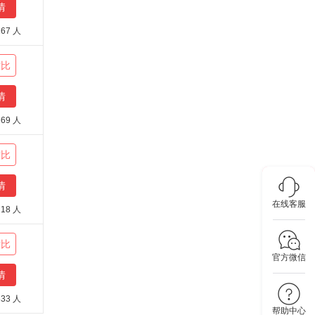
情
267 人
对比
情
669 人
对比
情
在线客服
718 人
对比
官方微信
情
833 人
帮助中心