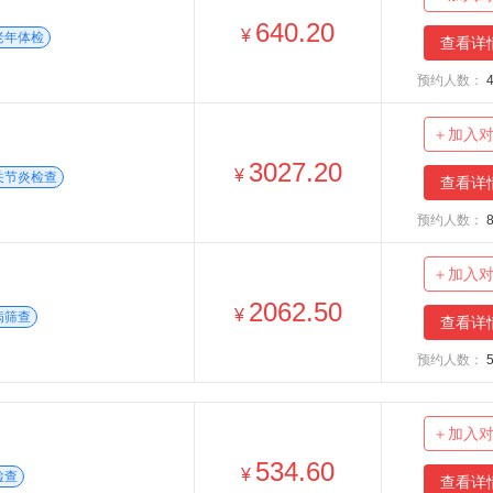
640.20
¥
老年体检
查看详
预约人数：
＋加入
3027.20
¥
关节炎检查
查看详
预约人数：
＋加入
2062.50
¥
病筛查
查看详
预约人数：
＋加入
534.60
¥
检查
查看详