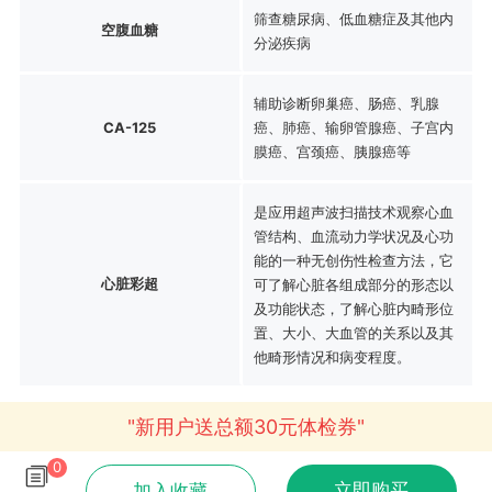
筛查糖尿病、低血糖症及其他内
空腹血糖
分泌疾病
辅助诊断卵巢癌、肠癌、乳腺
CA-125
癌、肺癌、输卵管腺癌、子宫内
膜癌、宫颈癌、胰腺癌等
是应用超声波扫描技术观察心血
管结构、血流动力学状况及心功
能的一种无创伤性检查方法，它
心脏彩超
可了解心脏各组成部分的形态以
及功能状态，了解心脏内畸形位
置、大小、大血管的关系以及其
他畸形情况和病变程度。
"新用户送总额30元体检券"
0
立即购买
加入收藏