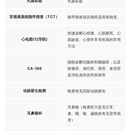
乳腺彩超
乳腺彩超
宫颈液基细胞学筛查（TCT）
能早期发现宫颈癌及癌前病变。
快捷诊断心绞痛、心肌梗死、心
心电图(12导联)
肌缺血、心律失常等疾病的常用
方法
辅助诊断结肠癌和胰腺癌，以及
CA-199
卵巢癌、淋巴癌、胃癌、食管癌
及消化道的良性疾病等
动脉硬化检测
检查有无四肢动脉硬化
耳鼻喉（检查听力是否正常、
耳鼻喉科
鼻、咽、喉、扁桃体有无异常病
变）