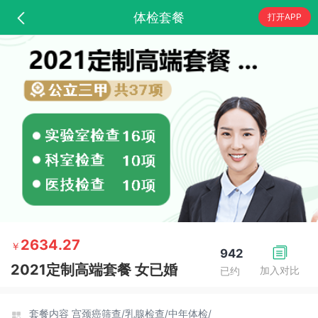
体检套餐
打开APP
2634.27
￥
942
2021定制高端套餐 女已婚
加入对比
已约
套餐内容
宫颈癌筛查/
乳腺检查/
中年体检/