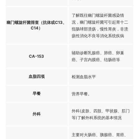
了解既往幽门螺旋杆菌感染情
况，幽门螺旋杆菌可引起胃十二
幽门螺旋杆菌筛查（抗体或C13、
C14）
指肠球部溃疡，慢性胃炎，非溃
疡性消化不良等消化系统疾病
辅助诊断乳腺癌、肺癌、卵巢
CA-153
癌、子宫内膜癌、结肠癌等
血脂四项
检测血脂水平
早餐
营养早餐。
外科(皮肤、四肢、甲状腺、肛门
外科
等)了解外科系统的基本情况
主要对大肠癌、胰腺癌、胃癌、