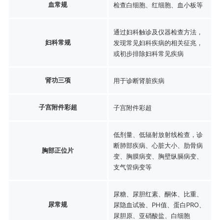
血常规
检查白细胞、红细胞、血小板等
通过妇科触诊及仪器检查方法，
妇科常规
发现常见妇科疾病的相关征兆，
或初步排除妇科常见疾病
肾功三项
用于诊断肾脏疾病
子宫附件彩超
子宫附件彩超
低剂量、低辐射放射线检查，诊
断肺部疾病、心脏大小、肋骨病
胸部正位片
变、胸膜病变、胸壁纵膈病变、
支气管病变等
尿糖、尿胆红素、酮体、比重、
尿常规
尿隐血试验、PH值、蛋白PRO、
尿胆原、亚硝酸盐、白细胞