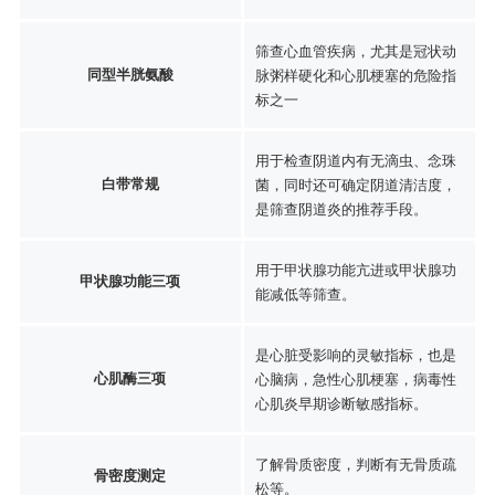
筛查心血管疾病，尤其是冠状动
同型半胱氨酸
脉粥样硬化和心肌梗塞的危险指
标之一
用于检查阴道内有无滴虫、念珠
白带常规
菌，同时还可确定阴道清洁度，
是筛查阴道炎的推荐手段。
用于甲状腺功能亢进或甲状腺功
甲状腺功能三项
能减低等筛查。
是心脏受影响的灵敏指标，也是
心肌酶三项
心脑病，急性心肌梗塞，病毒性
心肌炎早期诊断敏感指标。
了解骨质密度，判断有无骨质疏
骨密度测定
松等。