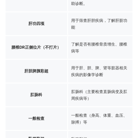
助诊断。
用于筛查肝胆疾病，了解肝脏功
肝功四项
能
了解是否有腰椎骨质增生、腰椎
腰椎DR正侧位片（不打片）
病等
用于肝、胆、脾、肾等脏器相关
肝胆脾胰彩超
疾病的影像学诊断
肛肠科（主要检查直肠病变及肛
肛肠科
周疾病等）
一般检查（身高、体重、血压、
一般检查
脉搏）等