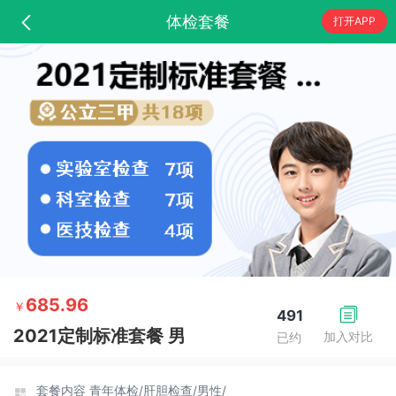
体检套餐
打开APP
685.96
￥
491
2021定制标准套餐 男
加入对比
已约
套餐内容
青年体检/
肝胆检查/
男性/