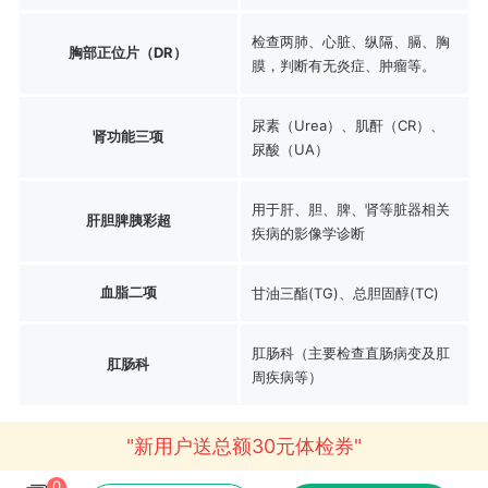
检查两肺、心脏、纵隔、膈、胸
胸部正位片（DR）
膜，判断有无炎症、肿瘤等。
尿素（Urea）、肌酐（CR）、
肾功能三项
尿酸（UA）
用于肝、胆、脾、肾等脏器相关
肝胆脾胰彩超
疾病的影像学诊断
血脂二项
甘油三酯(TG)、总胆固醇(TC)
肛肠科（主要检查直肠病变及肛
肛肠科
周疾病等）
"新用户送总额30元体检券"
0