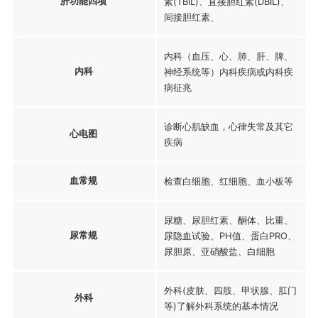
肝功能四项
素(TBIL)、直接胆红素(DBIL)、
间接胆红素、
内科（血压、心、肺、肝、脾、
内科
神经系统等）内科疾病或内科疾
病征兆
诊断心肌缺血，心律失常及其它
心电图
疾病
血常规
检查白细胞、红细胞、血小板等
尿糖、尿胆红素、酮体、比重、
尿常规
尿隐血试验、PH值、蛋白PRO、
尿胆原、亚硝酸盐、白细胞
外科(皮肤、四肢、甲状腺、肛门
外科
等)了解外科系统的基本情况