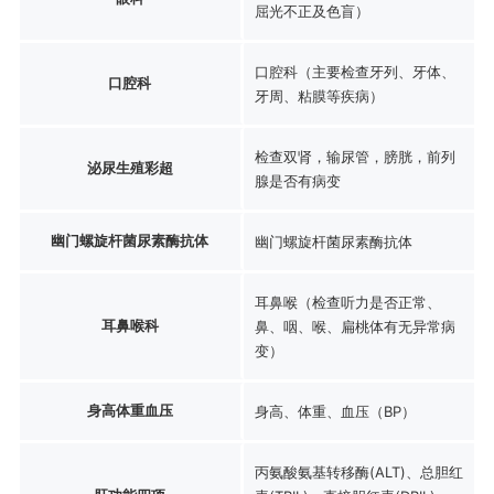
屈光不正及色盲）
口腔科（主要检查牙列、牙体、
口腔科
牙周、粘膜等疾病）
检查双肾，输尿管，膀胱，前列
泌尿生殖彩超
腺是否有病变
幽门螺旋杆菌尿素酶抗体
幽门螺旋杆菌尿素酶抗体
耳鼻喉（检查听力是否正常、
耳鼻喉科
鼻、咽、喉、扁桃体有无异常病
变）
身高体重血压
身高、体重、血压（BP）
丙氨酸氨基转移酶(ALT)、总胆红