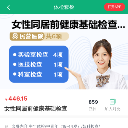
体检套餐
打开APP
446.15
￥
859
女性同居前健康基础检查
加入对比
已约
套餐内容
中年体检/
中青年（18-44岁）/
妇科检查/