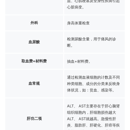
血、心肌梗塞及全身性疾病引起
心脏病变。
外科
身高体重检查
检测尿酸含量，用于痛风的诊
血尿酸
断。
取血费+材料费
抽血+材料费。
通过检测血液细胞的计数及不同
血常规
种类细胞、成分的分类来反映身
体状况，如：贫血、感染等。
ALT、 AST主要存在于肝心脑肾
组织细胞内，肝细胞损伤越大
肝功二项
ALT、 AST就越高。急慢性肝
炎、脂肪肝、肝硬化、肝癌等疾