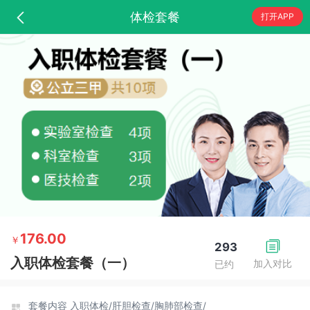
体检套餐
打开APP
176.00
￥
293
入职体检套餐（一）
加入对比
已约
套餐内容
入职体检/
肝胆检查/
胸肺部检查/