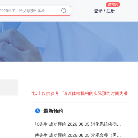
2025年了，给父母预约体检
赵先生 成功预约 2026.08.10 常规套餐（男女通用）
登录 / 注册
体检前能吃药吗？
傅先生 成功预约 2026.08.10 身体普查B（男女通用）
十大理由告诉你为什么要买保险
胡女士 成功预约 2026.08.11 消化系统疾病筛查
入职体检在线预约
胡女士 成功预约 2026.08.11 公务员体检套餐
2025年了，给父母预约体检
李女士 成功预约 2026.08.12 常规套餐（男女通用）
李女士 成功预约 2026.08.12 高端全面型套餐
宁先生 成功预约 2026.08.03 身体普查B（男女通用）
潘女士 成功预约 2026.08.03 个人体检A类
胡女士 成功预约 2026.08.04 身体普查B（男女通用）
*以上仅供参考，请以体检机构的实际预约时间为准
胡女士 成功预约 2026.08.04 消化系统疾病筛查
最新预约
张先生 成功预约 2026.08.05 消化系统疾病筛查
傅先生 成功预约 2026.08.05 常规套餐（男女通用）
陈先生 成功预约 2026.08.06 高端全面型套餐