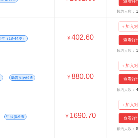
查看详
预约人数：
＋加入
402.60
¥
年（18-44岁）
查看详
预约人数：
＋加入
880.00
¥
）
肠胃疾病检查
查看详
预约人数：
＋加入
1690.70
¥
甲状腺检查
查看详
预约人数：