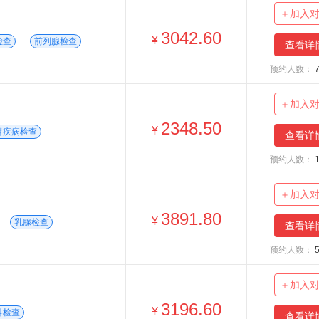
＋加入
3042.60
¥
检查
前列腺检查
查看详
预约人数：
＋加入
2348.50
¥
胃疾病检查
查看详
预约人数：
＋加入
3891.80
¥
乳腺检查
查看详
预约人数：
＋加入
3196.60
¥
科检查
查看详