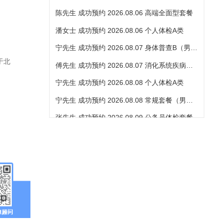
潘女士 成功预约 2026.08.06 个人体检A类
宁先生 成功预约 2026.08.07 身体普查B（男女通用）
傅先生 成功预约 2026.08.07 消化系统疾病筛查
于北
宁先生 成功预约 2026.08.08 个人体检A类
宁先生 成功预约 2026.08.08 常规套餐（男女通用）
张先生 成功预约 2026.08.09 公务员体检套餐
潘女士 成功预约 2026.08.09 身体普查B（男女通用）
赵先生 成功预约 2026.08.10 常规套餐（男女通用）
傅先生 成功预约 2026.08.10 身体普查B（男女通用）
胡女士 成功预约 2026.08.11 消化系统疾病筛查
胡女士 成功预约 2026.08.11 公务员体检套餐
李女士 成功预约 2026.08.12 常规套餐（男女通用）