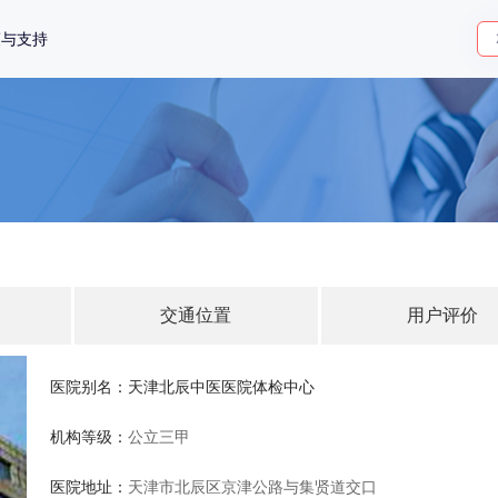
策与支持
交通位置
用户评价
医院别名：
天津北辰中医医院体检中心
机构等级：
公立三甲
医院地址：
天津市北辰区京津公路与集贤道交口