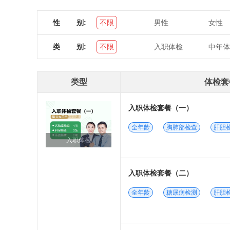
性别
:
不限
男性
女性
类别
:
不限
入职体检
中年体
类型
体检套
入职体检套餐（一）
全年龄
胸肺部检查
肝胆
入职体检
入职体检套餐（二）
全年龄
糖尿病检测
肝胆