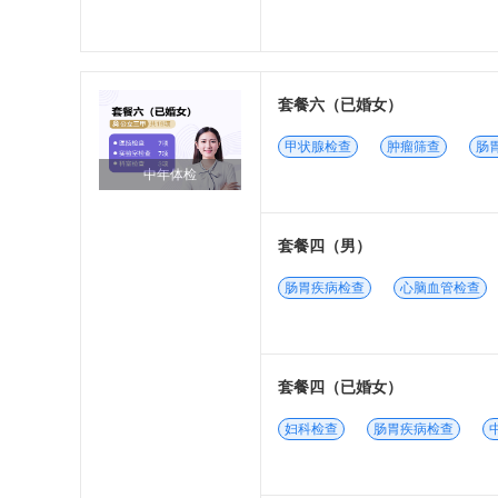
套餐六（已婚女）
甲状腺检查
肿瘤筛查
肠
中年体检
套餐四（男）
肠胃疾病检查
心脑血管检查
套餐四（已婚女）
妇科检查
肠胃疾病检查