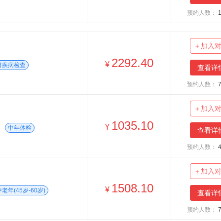
预约人数：
＋加入
2292.40
¥
胃疾病检查
查看详
预约人数：
＋加入
1035.10
¥
中年体检
查看详
预约人数：
＋加入
1508.10
¥
中老年(45岁-60岁)
查看详
预约人数：