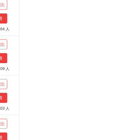
对比
情
664 人
对比
情
209 人
对比
情
303 人
对比
情