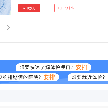
立即预订
＋加入对比