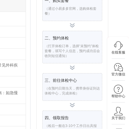
一、购买套餐
（通过小易多多官网，选购体检套
餐）
二、预约体检
（打开体检订单，选择“未预约”体检
套餐，填写个人信息，预约成功后会
在线客服
收到短信通知）
常见外科疾
官方微信
三、前往体检中心
（在预约日期当天，携带身份证到达
病：如急慢
体检中心，完成体检）
帮助中心
四、领取报告
关于我们
（检后一般在3-10个工作日出具报