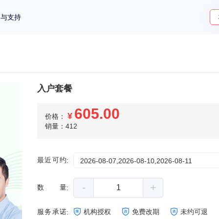
策与支持
入户套餐
605.00
¥
价格：
销量：412
最近可约
:
2026-08-07,2026-08-10,2026-08-11
-
+
数量
:
服务承诺
机构授权
免费改期
未约可退
: