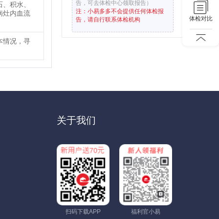
告，可去体检中心领取报告）
石、积水、
注：小易多多不会提供任何体检报
病灶内血流
体检对比
告，请自行联系体检机构
本情况，寻
关于我们
扫码下载APP
福利官小易