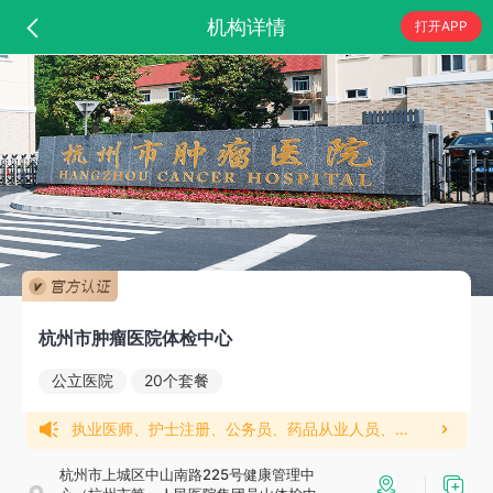
机构详情
打开APP
杭州市肿瘤医院体检中心
公立医院
20个套餐
执业医师、护士注册、公务员、药品从业人员、教师入职体检请携带照片，医师护士注册需要自带表格。n一、体检时间为7:20-9:20分n二、体检注意事项：n1、抽血、B超、呼气试验、胃镜需空腹（抽血需禁食12小时以上，体检前三天勿吃血制品、猪肝、菠菜），待抽血、上腹部B超、呼气试验需空腹检查项目完毕后，可以进早餐（凭引导单）。n2、高血压等慢性病（除糖尿病患者）请照常服药，晕血者抽血前请告知，提前做好保护工作。70岁以上老人请在家属陪同下参检。n3、勿带贵重物品，并保管好随身物品，穿着宽松勿穿连衣裙，连裤袜，避免
杭州市上城区中山南路225号健康管理中