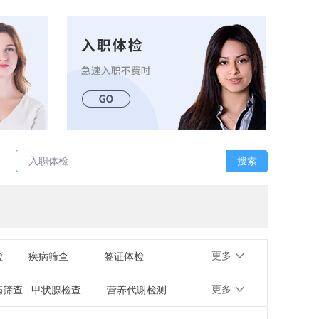
父母体检
男性体检
入职体检
女性体检
搜索
父母体检
男性体检
更多
检
疾病筛查
签证体检
更多
病筛查
甲状腺检查
营养代谢检测
宁先生 成功预约 2026.08.08 个人体检A类