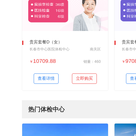
贵宾套餐D（女）
贵宾套
长春市中心医院体检中心
南关区
长春市
10709.88
970
￥
销量：460
￥
＋加入对比
查看详情
立即购买
查
热门体检中心