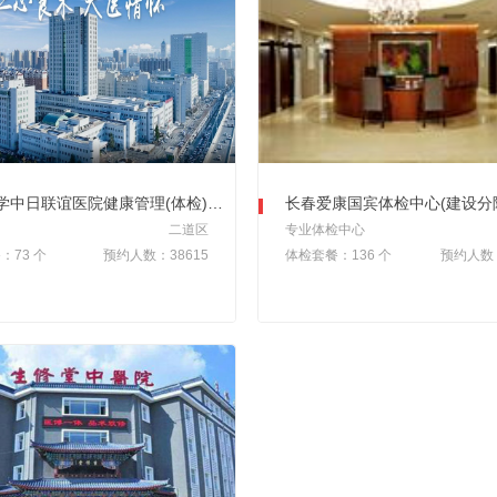
中日联谊医院健康管理(体检)中心
长春爱康国宾体检中心(建设分
甲
二道区
专业体检中心
：73 个
预约人数：38615
体检套餐：136 个
预约人数：