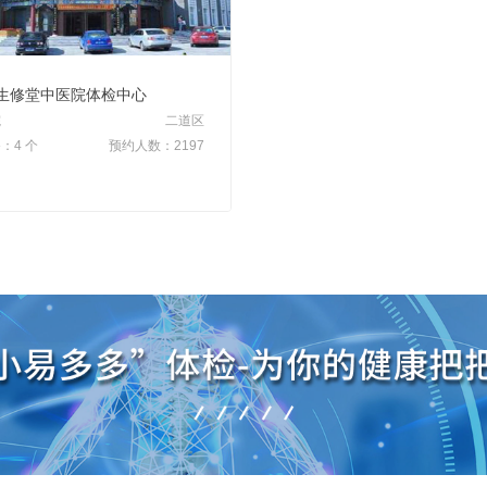
生修堂中医院体检中心
院
二道区
：4 个
预约人数：2197