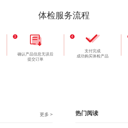
体检服务流程
3
4
支付完成
确认产品信息无误后
成功购买体检产品
提交订单
热门阅读
更多 >