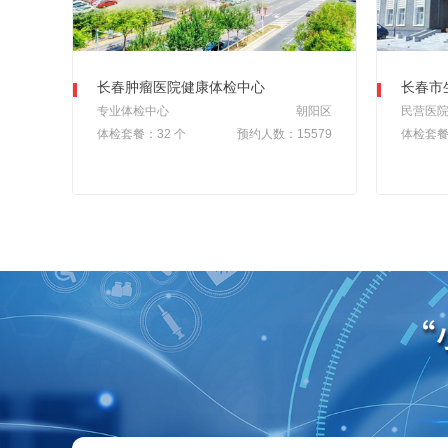
长春肿瘤医院健康体检中心
长春市
专业体检中心
朝阳区
民营医
体检套餐：32 个
预约人数：15579
体检套餐