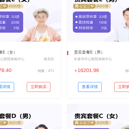
餐E（女）
贵宾套餐E（男）
中心医院体检中心
南关区
长春市中心医院体检中心
78.40
16201.96
销量：471
￥
销
＋加入对比
＋加入对比
看详情
立即购买
查看详情
立即